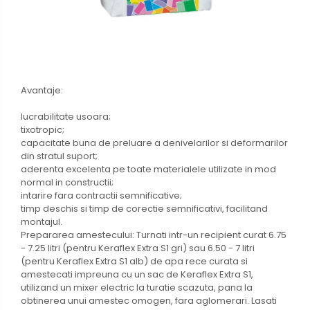
Avantaje:
lucrabilitate usoara;
tixotropic;
capacitate buna de preluare a denivelarilor si deformarilor
din stratul suport;
aderenta excelenta pe toate materialele utilizate in mod
normal in constructii;
intarire fara contractii semnificative;
timp deschis si timp de corectie semnificativi, facilitand
montajul.
Prepararea amestecului: Turnati intr-un recipient curat 6.75
- 7.25 litri (pentru Keraflex Extra S1 gri) sau 6.50 - 7 litri
(pentru Keraflex Extra S1 alb) de apa rece curata si
amestecati impreuna cu un sac de Keraflex Extra S1,
utilizand un mixer electric la turatie scazuta, pana la
obtinerea unui amestec omogen, fara aglomerari. Lasati