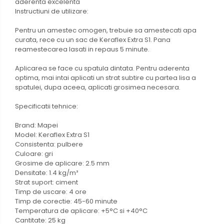
aderenta excelenta
Instructiuni de utilizare:
Pentru un amestec omogen, trebuie sa amestecati apa
curata, rece cu un sac de Keraflex Extra S1. Pana
reamestecarea lasati in repaus 5 minute.
Aplicarea se face cu spatula dintata. Pentru aderenta
optima, mai intai aplicati un strat subtire cu partea lisa a
spatulei, dupa aceea, aplicati grosimea necesara.
Specificatii tehnice:
Brand: Mapei
Model: Keraflex Extra S1
Consistenta: pulbere
Culoare: gri
Grosime de aplicare: 2.5 mm
Densitate: 1.4 kg/m³
Strat suport: ciment
Timp de uscare: 4 ore
Timp de corectie: 45-60 minute
Temperatura de aplicare: +5°C si +40°C
Cantitate: 25 kg