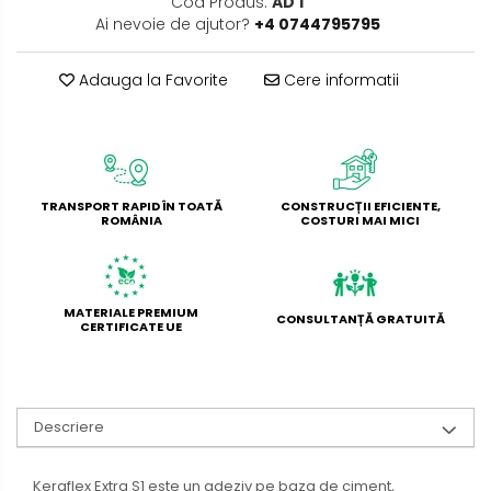
Cod Produs:
AD 1
Ai nevoie de ajutor?
+4 0744795795
Adauga la Favorite
Cere informatii
TRANSPORT RAPID ÎN TOATĂ
CONSTRUCȚII EFICIENTE,
ROMÂNIA
COSTURI MAI MICI
MATERIALE PREMIUM
CONSULTANȚĂ GRATUITĂ
CERTIFICATE UE
Descriere
Keraflex Extra S1 este un adeziv pe baza de ciment,