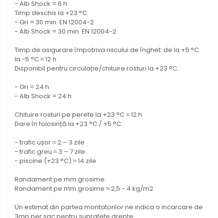
- Alb Shock = 6 h
Timp deschis la +23 °C:
- Gri = 30 min. EN 12004-2
- Alb Shock = 30 min. EN 12004-2
Timp de asigurare împotriva riscului de înghet: de la +5 °C
la -5 °C ≈ 12 h
Disponibil pentru circulație/chituire rosturi la +23 °C:
- Gri = 24 h
- Alb Shock = 24 h
Chituire rosturi pe perete la +23 °C ≈ 12 h
Dare în folosință la +23 °C / +5 °C:
- trafic ușor ≈ 2 – 3 zile
- trafic greu ≈ 3 – 7 zile
- piscine (+23 °C) ≈ 14 zile
Randament pe mm grosime:
Randament pe mm grosime ≈ 2,5 - 4 kg/m2
Un estimat din partea montatorilor ne indica o incarcare de
3mp per sac pentru suprafete drepte