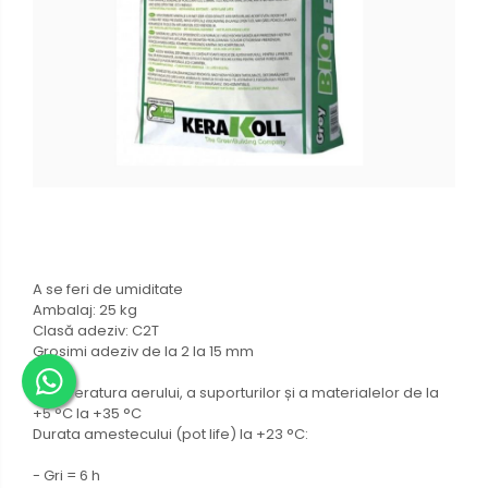
A se feri de umiditate
Ambalaj: 25 kg
Clasă adeziv: C2T
Grosimi adeziv de la 2 la 15 mm
Temperatura aerului, a suporturilor și a materialelor de la
+5 °C la +35 °C
Durata amestecului (pot life) la +23 °C:
- Gri = 6 h