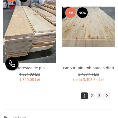
-5%
NOU
Cherestea de pin
Panouri pin imbinate in dinti
1.931,93 Lei
3.457,14 Lei
1.820,08 Lei
de la 3.408,34 Lei
1
2
3
Produse lemn