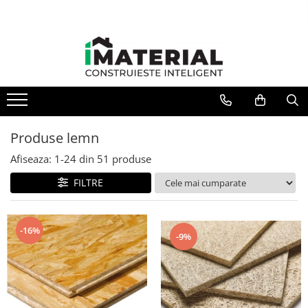
Produse lemn
Afiseaza:
1-
24
din
51
produse
FILTRE
-16%
-9%