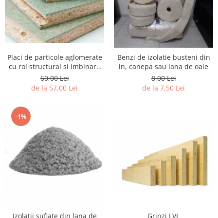
Placi de particole aglomerate
Benzi de izolatie busteni din
cu rol structural si imbinare
in, canepa sau lana de oaie
nut si feder
60,00 Lei
8,00 Lei
de la 57,00 Lei
de la 7,50 Lei
-1%
Izolatii suflate din lana de
Grinzi LVL