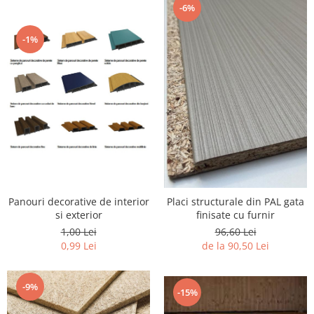
-6%
-1%
Panouri decorative de interior
Placi structurale din PAL gata
si exterior
finisate cu furnir
1,00 Lei
96,60 Lei
0,99 Lei
de la 90,50 Lei
-9%
-15%