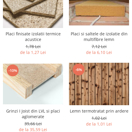
Placi finisate izolatii termice
Placi si saltele de izolatie din
acustice
multifibre lemn
1,78 Lei
7,12 Lei
de la 1,27 Lei
de la 6,10 Lei
-6%
-10%
Grinzi I Joist din LVL si placi
Lemn termotratat prin ardere
aglomerate
1,02 Lei
39,66 Lei
de la 1,01 Lei
de la 35,59 Lei