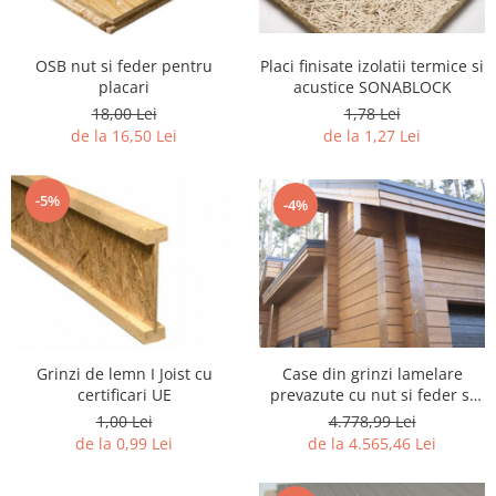
OSB nut si feder pentru
Placi finisate izolatii termice si
placari
acustice SONABLOCK
18,00 Lei
1,78 Lei
de la 16,50 Lei
de la 1,27 Lei
-5%
-4%
Grinzi de lemn I Joist cu
Case din grinzi lamelare
certificari UE
prevazute cu nut si feder si
sistem de imbinare la capete
1,00 Lei
4.778,99 Lei
de la 0,99 Lei
de la 4.565,46 Lei