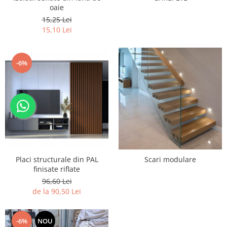
oaie
15,25 Lei
15,10 Lei
-6%
Placi structurale din PAL
Scari modulare
finisate riflate
96,60 Lei
de la 90,50 Lei
-6%
NOU