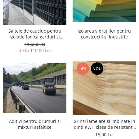
Saltele de cauciuc pentru
Izolarea vibrațiilor pentru
izolatie fonica garduri si
construcții și industrie
structuri
115,00 Lei
de la 110,00 Lei
-4%
NOU
Aditivi pentru drumuri si
Grinzi lamelare si imbinate in
mixturi asfaltice
dinti KWH clasa de rezistenta
C24
15,00 Lei