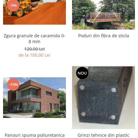
-5%
Zgura granule de caramida 0-
Poduri din fibra de sticla
8 mm
120,00 Lei
de la 100,00 Lei
NOU
-10%
Panouri spuma poliuretanica
Grinzi tehnice din plastic