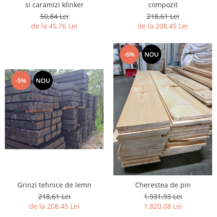
si caramizi klinker
compozit
50,84 Lei
218,61 Lei
de la 45,76 Lei
de la 208,45 Lei
-6%
NOU
-5%
NOU
Grinzi tehnice de lemn
Cherestea de pin
218,61 Lei
1.931,93 Lei
de la 208,45 Lei
1.820,08 Lei