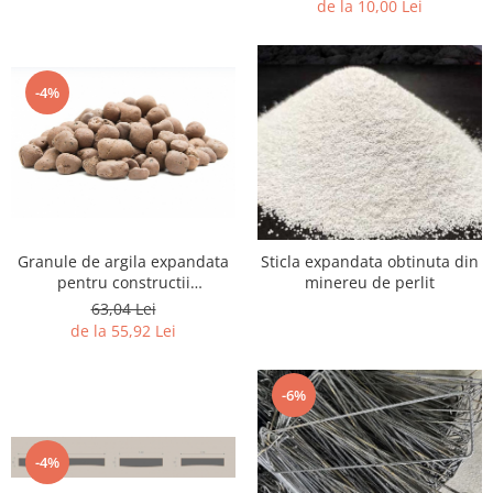
de la 10,00 Lei
-4%
Granule de argila expandata
Sticla expandata obtinuta din
pentru constructii
minereu de perlit
petrochimie, petrol si gaze
63,04 Lei
de la 55,92 Lei
-6%
-4%