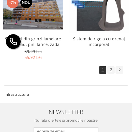
-7%
NOU
Structuri din grinzi lamelare
Sistem de rigola cu drenaj
din molid, pin, larice, zada
incorporat
59,99 Lei
55,92 Lei
1
2
Infrastructura
NEWSLETTER
Nu rata ofertele si promotiile noastre