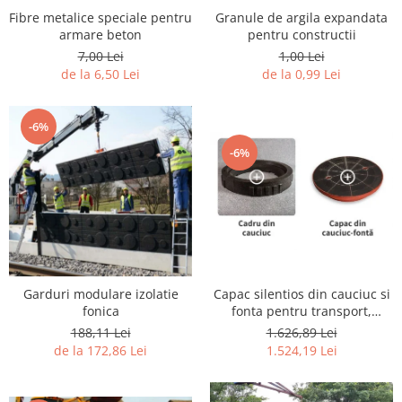
Fibre metalice speciale pentru
Granule de argila expandata
armare beton
pentru constructii
7,00 Lei
1,00 Lei
de la 6,50 Lei
de la 0,99 Lei
-6%
-6%
Capac silentios din cauciuc si
Garduri modulare izolatie
fonta pentru transport,
fonica
constructii infrastructura
1.626,89 Lei
188,11 Lei
1.524,19 Lei
de la 172,86 Lei