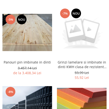
-7%
NOU
-5%
NOU
Panouri pin imbinate in dinti
Grinzi lamelare si imbinate in
dinti KWH clasa de rezistenta
3.457,14 Lei
C24
59,99 Lei
de la 3.408,34 Lei
55,92 Lei
-8%