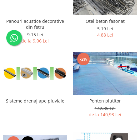
Panouri acustice decorative
Otel beton fasonat
din fetru
5,19 Lei
9,15 Lei
4,88 Lei
de la 9,06 Lei
-2%
Sisteme drenaj ape pluviale
Ponton plutitor
142,35 Lei
de la 140,93 Lei