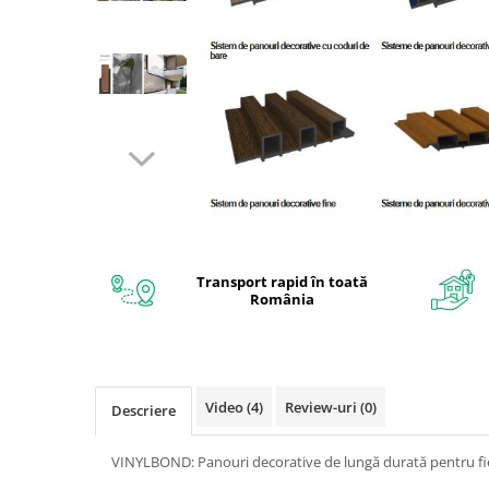
Interioare
Mansarda
Acoperiș
Industrial
Proiecte case
Punti termice
Transport rapid în toată
România
Agro & zootehnie
Fatada ventilata
Caramizi
Video
(4)
Review-uri
(0)
Descriere
VINYLBOND: Panouri decorative de lungă durată pentru fi