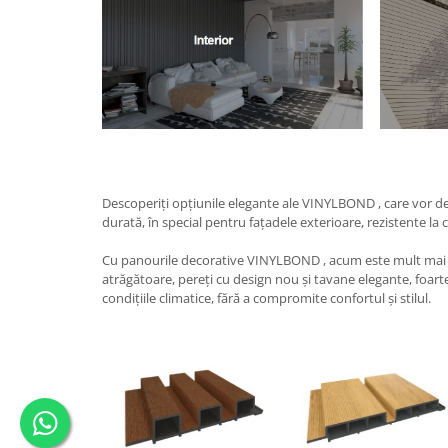
Descoperiți opțiunile elegante ale VINYLBOND , care vor de
durată, în special pentru fațadele exterioare, rezistente la c
Cu panourile decorative VINYLBOND , acum este mult mai u
atrăgătoare, pereți cu design nou și tavane elegante, foarte 
condițiile climatice, fără a compromite confortul și stilul.