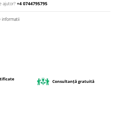
e ajutor?
+4 0744795795
informatii
ificate
Consultanță gratuită