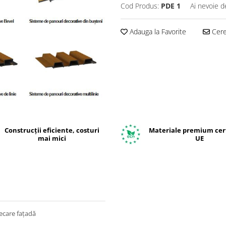
Cod Produs:
PDE 1
Ai nevoie d
Adauga la Favorite
Cere 
Construcții eficiente, costuri
Materiale premium cert
mai mici
UE
ecare fațadă