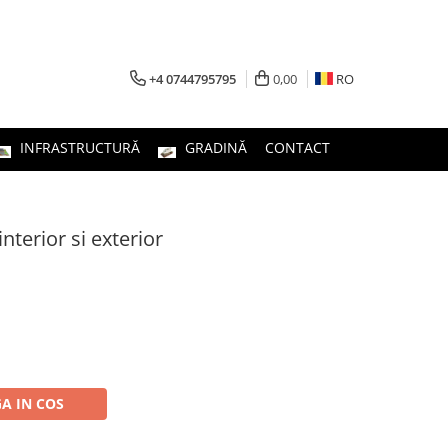
+4 0744795795
0,00
RO
INFRASTRUCTURĂ
GRADINĂ
CONTACT
nterior si exterior
A IN COS