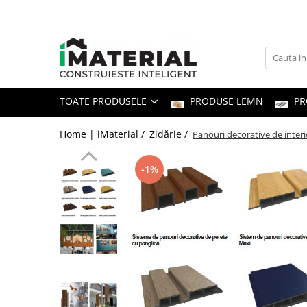
Toate Produsele
Fundație
TOATE PRODUSELE
PRODUSE LEMN
PR
Structură
Home | iMaterial /
Zidărie /
Panouri decorative de interio
Zidărie
-1%
Izolații
Exterioare
Tâmplărie
Instalații