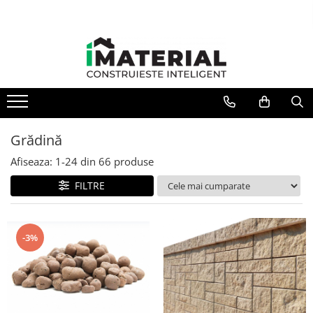
Grădină
Afiseaza:
1-
24
din
66
produse
FILTRE
-3%