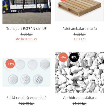
Palet ambalare marfa
Transport EXTERN din UE
1,02 Lei
1,00 Lei
1,01 Lei
de la 0,99 Lei
-4%
NOU
-11%
Sticlă celulară expandată
Var hidratat asfaltare
132,18 Lei
91,51 Lei