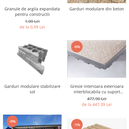
Granule de argila expandata
Garduri modulare din beton
pentru constructii
1,00 Lei
de la 0,99 Lei
-6%
Gresie interioara exterioara
Garduri modulare stabilizare
interblocabila cu suport
sol
poliuretan
477,90 Lei
de la 447,39 Lei
-9%
-1%