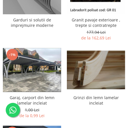
Granit pavaje exterioare ,
Garduri si solutii de
trepte si contratrepte
imprejmuire moderne
177,94 Lei
de la 162,69 Lei
-1%
Grinzi din lemn lamelar
Garaj, carport din lemn
incleiat
lamelar incleiat
1,00 Lei
de la 0,99 Lei