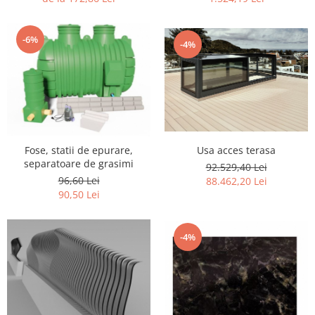
-6%
-4%
Fose, statii de epurare,
Usa acces terasa
separatoare de grasimi
92.529,40 Lei
96,60 Lei
88.462,20 Lei
90,50 Lei
-4%