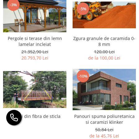
-3%
-5%
Pergole si terase din lemn
Zgura granule de caramida 0-
lamelar incleiat
8 mm
21.352,90 Lei
120,00 Lei
20.793,70 Lei
de la 100,00 Lei
-10%
Poduri din fibra de sticla
Panouri spuma poliuretanica
si caramizi klinker
50,84 Lei
de la 45,76 Lei