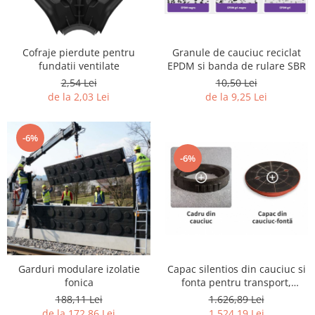
Granule de cauciuc reciclat
Cofraje pierdute pentru
EPDM si banda de rulare SBR
fundatii ventilate
10,50 Lei
2,54 Lei
de la 9,25 Lei
de la 2,03 Lei
-6%
-6%
Capac silentios din cauciuc si
Garduri modulare izolatie
fonta pentru transport,
fonica
constructii infrastructura
1.626,89 Lei
188,11 Lei
1.524,19 Lei
de la 172,86 Lei