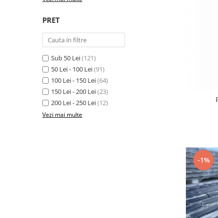
Interioare
PRET
Mansarda
Acoperiș
Sub 50 Lei
(121)
Industrial
50 Lei - 100 Lei
(91)
100 Lei - 150 Lei
(64)
Proiecte case
150 Lei - 200 Lei
(23)
200 Lei - 250 Lei
(12)
Punti termice
Vezi mai multe
Agro & zootehnie
Fatada ventilata
-1%
Caramizi