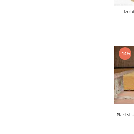
Izola
-14%
Placi si 