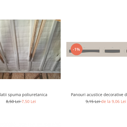
-1%
olatii spuma poliuretanica
Panouri acustice decorative d
8,50 Lei
7,50 Lei
9,15 Lei
de la 9,06 Lei