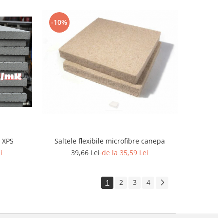
-10%
t XPS
Saltele flexibile microfibre canepa
i
39,66 Lei
de la 35,59 Lei
1
2
3
4