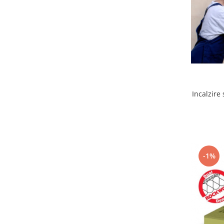
Incalzire 
-1%