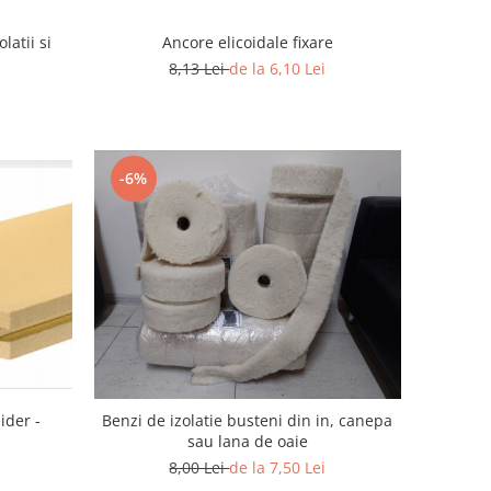
latii si
Ancore elicoidale fixare
8,13 Lei
de la 6,10 Lei
-6%
ider -
Benzi de izolatie busteni din in, canepa
sau lana de oaie
8,00 Lei
de la 7,50 Lei