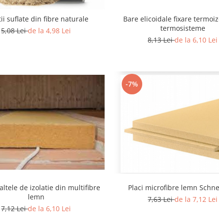
tii suflate din fibre naturale
Bare elicoidale fixare termoizo
termosisteme
5,08 Lei
de la 4,98 Lei
8,13 Lei
de la 6,10 Lei
-7%
saltele de izolatie din multifibre
Placi microfibre lemn Schne
lemn
7,63 Lei
de la 7,12 Lei
7,12 Lei
de la 6,10 Lei