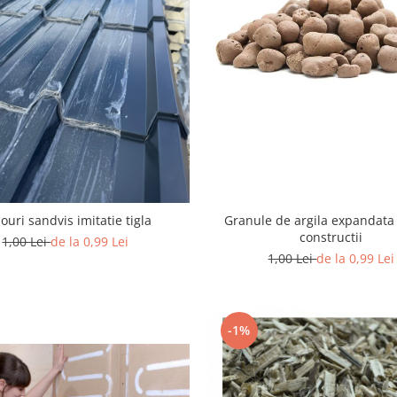
ouri sandvis imitatie tigla
Granule de argila expandata
constructii
1,00 Lei
de la 0,99 Lei
1,00 Lei
de la 0,99 Lei
-1%