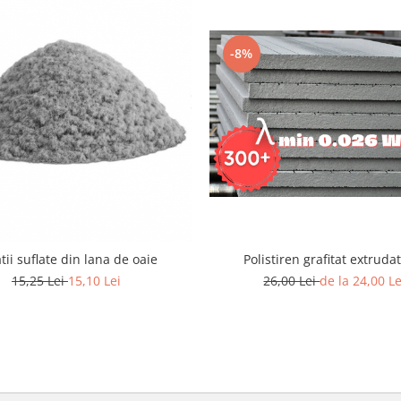
-8%
atii suflate din lana de oaie
Polistiren grafitat extruda
15,25 Lei
15,10 Lei
26,00 Lei
de la 24,00 Le