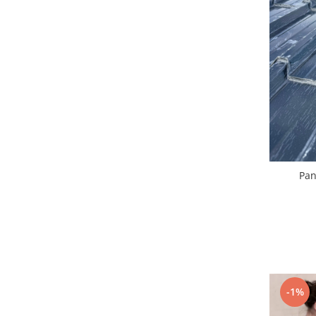
Pan
-1%