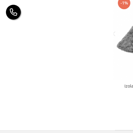
-1%
Izol