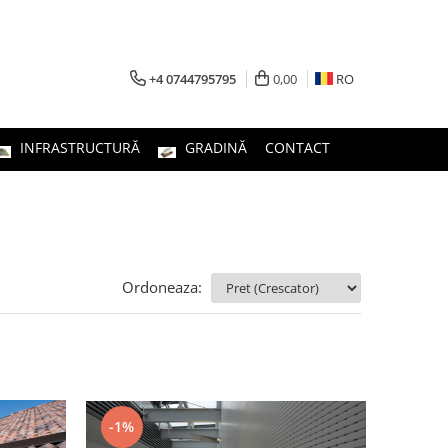
+4 0744795795
0,00
RO
INFRASTRUCTURĂ
GRADINĂ
CONTACT
Ordoneaza:
-1%