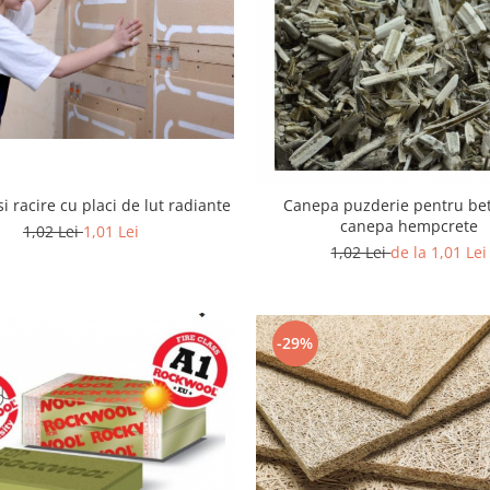
si racire cu placi de lut radiante
Canepa puzderie pentru be
canepa hempcrete
1,02 Lei
1,01 Lei
1,02 Lei
de la 1,01 Lei
-29%