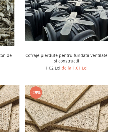
Cofraje pierdute pentru fundatii ventilate
ton de
si constructii
1,02 Lei
de la 1,01 Lei
-29%