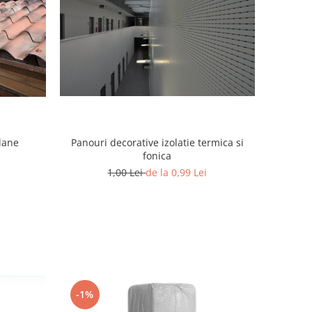
Panouri decorative izolatie termica si
olane
fonica
1,00 Lei
de la 0,99 Lei
-1%