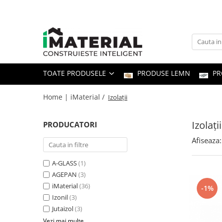
Toate Produsele
Fundație
TOATE PRODUSELE
PRODUSE LEMN
PR
Structură
Home | iMaterial /
Izolații
Zidărie
Izolații
PRODUCATORI
Izolații
Afiseaza:
Exterioare
A-GLASS
(1)
AGEPAN
(3)
Tâmplărie
iMaterial
(36)
-1%
Izonil
(3)
Instalații
Jutaizol
(3)
Vezi mai multe