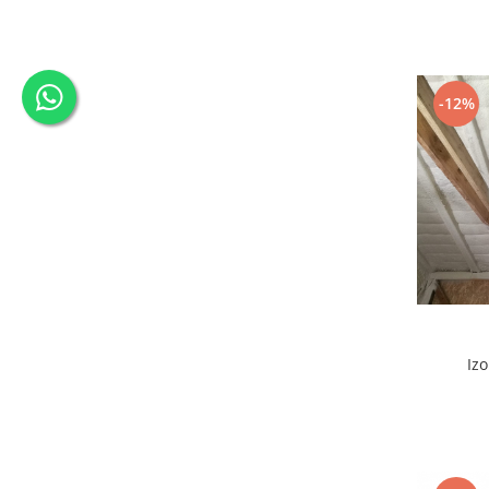
-12%
Iz