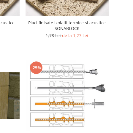
acustice
Placi finisate izolatii termice si acustice
SONABLOCK
1,78 Lei
de la 1,27 Lei
-25%