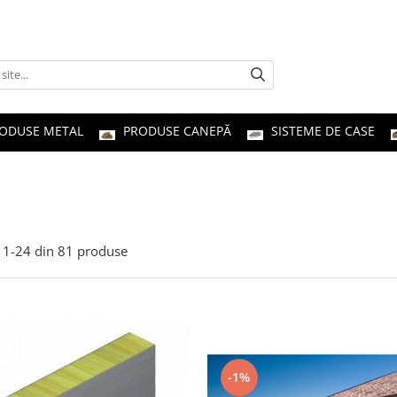
ODUSE METAL
PRODUSE CANEPĂ
SISTEME DE CASE
1-
24
din
81
produse
-1%