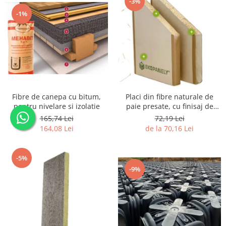
-3%
-1%
Fibre de canepa cu bitum,
Placi din fibre naturale de
pentru nivelare si izolatie
paie presate, cu finisaj de
carton
165,74 Lei
72,19 Lei
164,08 Lei
de la 70,16 Lei
-5%
-9%