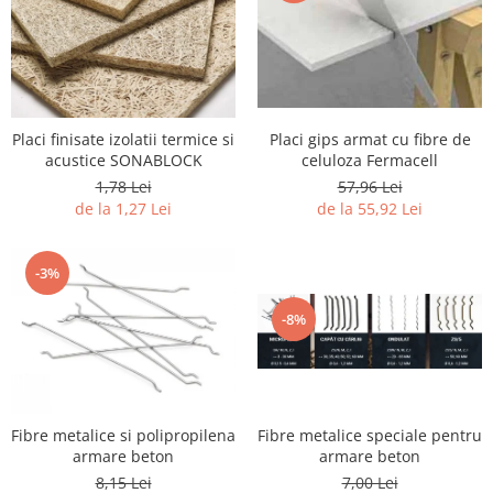
Placi finisate izolatii termice si
Placi gips armat cu fibre de
acustice SONABLOCK
celuloza Fermacell
1,78 Lei
57,96 Lei
de la 1,27 Lei
de la 55,92 Lei
-3%
-8%
Fibre metalice speciale pentru
Fibre metalice si polipropilena
armare beton
armare beton
7,00 Lei
8,15 Lei