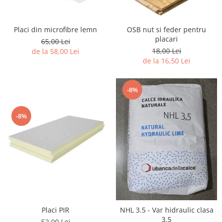
Placi din microfibre lemn
OSB nut si feder pentru
placari
65,00 Lei
18,00 Lei
de la 58,00 Lei
de la 16,50 Lei
-8%
-8%
Placi PIR
NHL 3.5 - Var hidraulic clasa
3.5
52,00 Lei