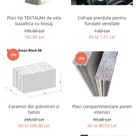
Placi tip TEKTALAN de vata
Cofraje pierdute pentru
bazaltica cu finisaj
fundatii ventilate
195,00 Lei
1,02 Lei
185,00 Lei
de la 1,01 Lei
-3%
-4%
Caramizi din polistiren si
Placi compartimentare pereti
beton
interiori
265,00 Lei
89,48 Lei
de la 260,00 Lei
de la 88,59 Lei