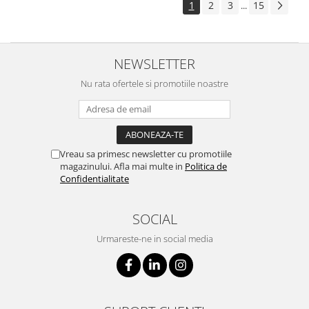
1
2
3
15
...
NEWSLETTER
Nu rata ofertele si promotiile noastre
Vreau sa primesc newsletter cu promotiile
magazinului. Afla mai multe in
Politica de
Confidentialitate
SOCIAL
Urmareste-ne in social media