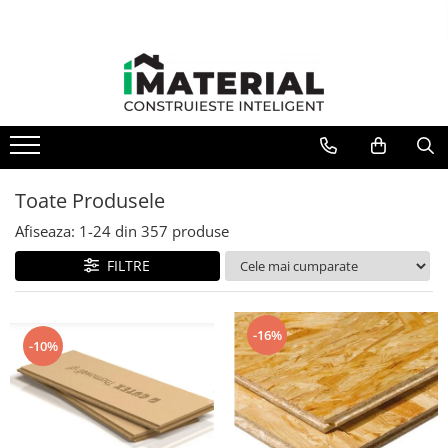
Toate Produsele
Afiseaza:
1-
24
din
357
produse
FILTRE
-16%
-10%