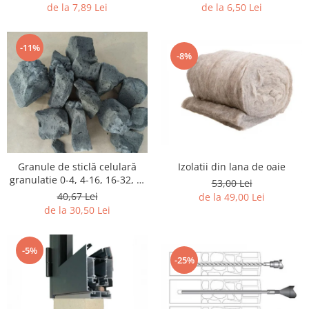
de la 6,50 Lei
de la 7,89 Lei
-11%
-8%
Izolatii din lana de oaie
Granule de sticlă celulară
granulatie 0-4, 4-16, 16-32, 0-
53,00 Lei
63, 0 -120 mm
40,67 Lei
de la 49,00 Lei
de la 30,50 Lei
-5%
-25%