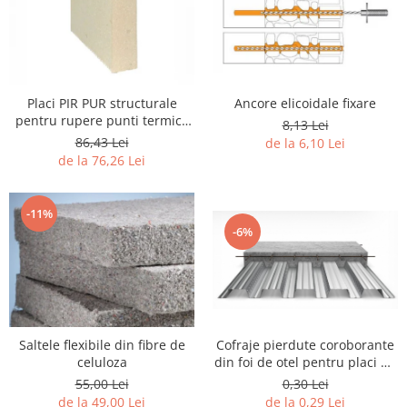
Ancore elicoidale fixare
Placi PIR PUR structurale
pentru rupere punti termice
8,13 Lei
tamplarie
86,43 Lei
de la 6,10 Lei
de la 76,26 Lei
-11%
-6%
Saltele flexibile din fibre de
Cofraje pierdute coroborante
celuloza
din foi de otel pentru placi de
beton
55,00 Lei
0,30 Lei
de la 49,00 Lei
de la 0,29 Lei