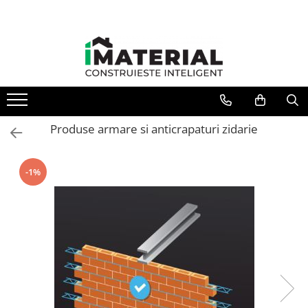
Toate Produsele
Fundație
Structură
Produse armare si anticrapaturi zidarie
Zidărie
-1%
Izolații
Exterioare
Tâmplărie
Instalații