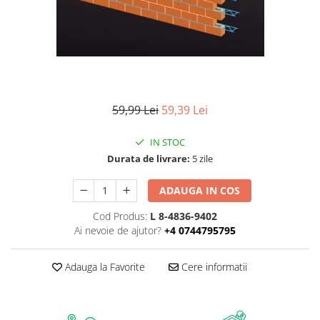
Interioare
Mansarda
Acoperiș
Industrial
59,99 Lei
59,39 Lei
Proiecte case
IN STOC
Durata de livrare:
5 zile
Punti termice
ADAUGA IN COS
Agro & zootehnie
Cod Produs:
L 8-4836-9402
Fatada ventilata
Ai nevoie de ajutor?
+4 0744795795
Caramizi
Adauga la Favorite
Cere informatii