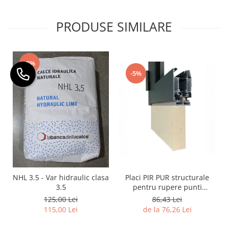
PRODUSE SIMILARE
-8%
-5%
Placi PIR PUR structurale
NHL 3.5 - Var hidraulic clasa
pentru rupere punti
3.5
termice tamplarie
86,43 Lei
125,00 Lei
de la 76,26 Lei
115,00 Lei