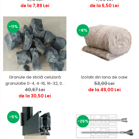
de la 6,50 Lei
de la 7,89 Lei
-11%
-8%
Izolatii din lana de oaie
Granule de sticlă celulară
53,00 Lei
granulatie 0-4, 4-16, 16-32, 0-
de la 49,00 Lei
40,67 Lei
63, 0 -120 mm
de la 30,50 Lei
-5%
-25%