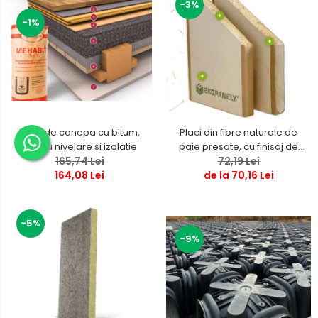
-3%
-1%
Fibre de canepa cu bitum,
Placi din fibre naturale de
pentru nivelare si izolatie
paie presate, cu finisaj de
165,74 Lei
72,19 Lei
carton
164,08 Lei
de la 70,16 Lei
-5%
-9%