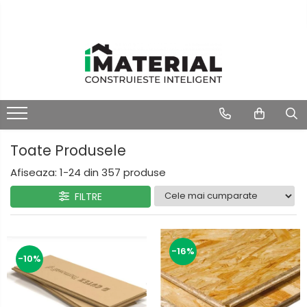
Toate Produsele
Afiseaza:
1-
24
din
357
produse
FILTRE
-16%
-10%