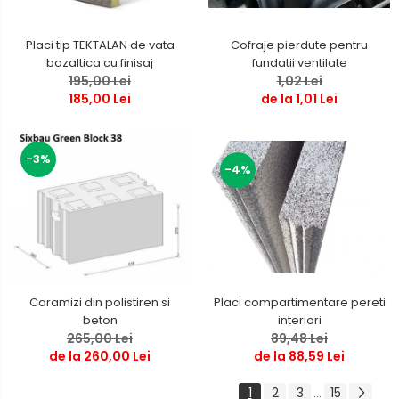
Placi tip TEKTALAN de vata
Cofraje pierdute pentru
bazaltica cu finisaj
fundatii ventilate
195,00 Lei
1,02 Lei
185,00 Lei
de la 1,01 Lei
-3%
-4%
Caramizi din polistiren si
Placi compartimentare pereti
beton
interiori
265,00 Lei
89,48 Lei
de la 260,00 Lei
de la 88,59 Lei
1
2
3
15
...