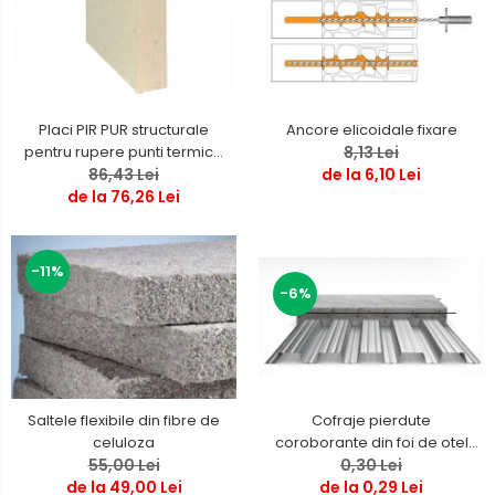
Ancore elicoidale fixare
Placi PIR PUR structurale
8,13 Lei
pentru rupere punti termice
de la 6,10 Lei
tamplarie
86,43 Lei
de la 76,26 Lei
-11%
-6%
Saltele flexibile din fibre de
Cofraje pierdute
celuloza
coroborante din foi de otel
55,00 Lei
pentru placi de beton
0,30 Lei
de la 49,00 Lei
de la 0,29 Lei