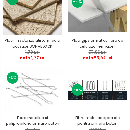
-4%
Placi finisate izolatii termice si
Placi gips armat cu fibre de
acustice SONABLOCK
celuloza Fermacell
1,78 Lei
57,96 Lei
de la 1,27 Lei
de la 55,92 Lei
-3%
-8%
Fibre metalice speciale
Fibre metalice si
pentru armare beton
polipropilena armare beton
7,00 Lei
8,15 Lei