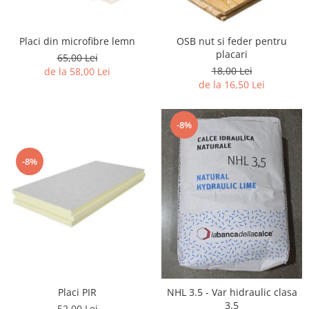
Interioare
Mansarda
Placi din microfibre lemn
OSB nut si feder pentru
placari
65,00 Lei
Acoperiș
18,00 Lei
de la 58,00 Lei
de la 16,50 Lei
Industrial
-8%
Proiecte case
Punti termice
-8%
Agro & zootehnie
Fatada ventilata
Caramizi
Placi PIR
NHL 3.5 - Var hidraulic clasa
3.5
52,00 Lei