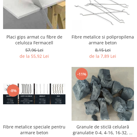
Placi gips armat cu fibre de
Fibre metalice si polipropilena
celuloza Fermacell
armare beton
57,96 Lei
8,15 Lei
de la 55,92 Lei
de la 7,89 Lei
-11%
-8%
Fibre metalice speciale pentru
Granule de sticlă celulară
armare beton
granulatie 0-4, 4-16, 16-32, 0-