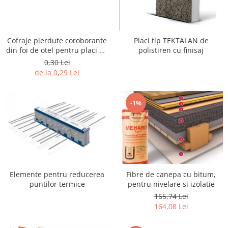
Cofraje pierdute coroborante
Placi tip TEKTALAN de
din foi de otel pentru placi de
polistiren cu finisaj
beton
0,30 Lei
de la 0,29 Lei
-1%
Elemente pentru reducerea
Fibre de canepa cu bitum,
puntilor termice
pentru nivelare si izolatie
165,74 Lei
164,08 Lei