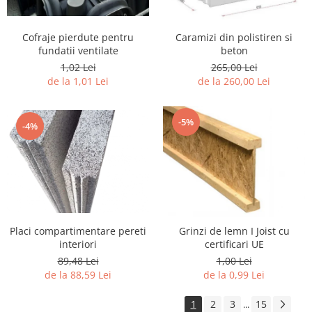
Cofraje pierdute pentru
Caramizi din polistiren si
fundatii ventilate
beton
1,02 Lei
265,00 Lei
de la 1,01 Lei
de la 260,00 Lei
-5%
-4%
Placi compartimentare pereti
Grinzi de lemn I Joist cu
interiori
certificari UE
89,48 Lei
1,00 Lei
de la 88,59 Lei
de la 0,99 Lei
1
2
3
15
...