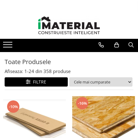
Toate Produsele
Fundație
Structură
Toate Produsele
Zidărie
Afiseaza:
1-
24
din
358
produse
Izolații
FILTRE
Exterioare
-16%
-10%
Tâmplărie
Instalații