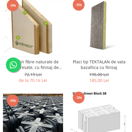
-5%
-3%
Placi din fibre naturale de
Placi tip TEKTALAN de vata
paie presate, cu finisaj de
bazaltica cu finisaj
carton
72,19 Lei
195,00 Lei
de la 70,16 Lei
185,00 Lei
-3%
-9%