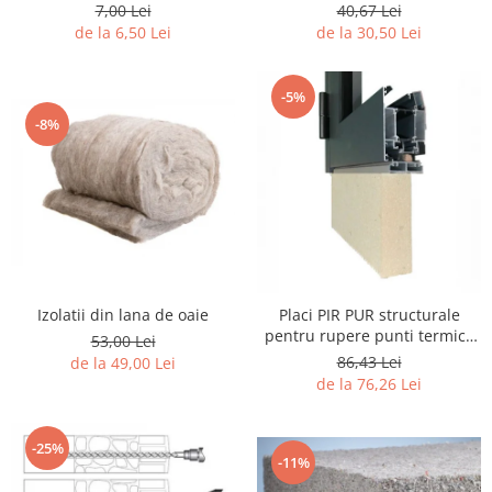
63, 0 -120 mm
7,00 Lei
40,67 Lei
de la 6,50 Lei
de la 30,50 Lei
-5%
-8%
Izolatii din lana de oaie
Placi PIR PUR structurale
pentru rupere punti termice
53,00 Lei
tamplarie
86,43 Lei
de la 49,00 Lei
de la 76,26 Lei
-25%
-11%