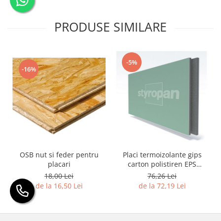
PRODUSE SIMILARE
-5%
-16%
OSB nut si feder pentru
Placi termoizolante gips
placari
carton polistiren EPS
grafitat NEOPOR
18,00 Lei
76,26 Lei
de la 16,50 Lei
de la 72,19 Lei