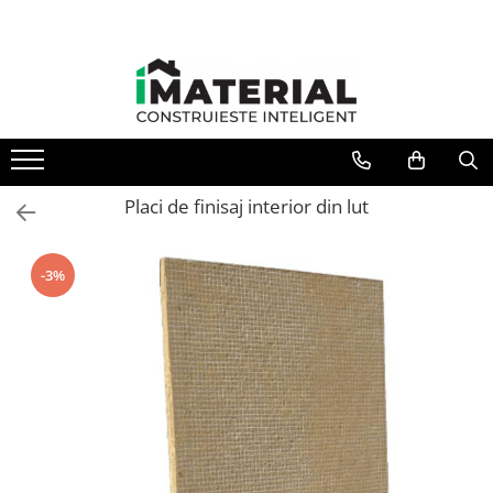
Toate Produsele
Fundație
Structură
Placi de finisaj interior din lut
Zidărie
-3%
Izolații
Exterioare
Tâmplărie
Instalații