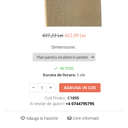
Interioare
Mansarda
Acoperiș
437,23 Lei
422,99 Lei
Industrial
Dimensiune
:
Proiecte case
Punti termice
IN STOC
Durata de livrare:
5 zile
Agro & zootehnie
Fatada ventilata
ADAUGA IN COS
Cod Produs:
C1895
Caramizi
Ai nevoie de ajutor?
+4 0744795795
Adauga la Favorite
Cere informatii