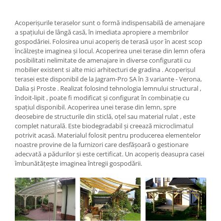
Acoperișurile teraselor sunt o formă indispensabilă de amenajare
a spațiului de lângă casă, în imediata apropiere a membrilor
gospodăriei. Folosirea unui acoperiș de terasă ușor în acest scop
încălzește imaginea și locul. Acoperirea unei terase din lemn ofera
posibilitati nelimitate de amenajare in diverse configuratii cu
mobilier existent si alte mici arhitecturi de gradina . Acoperișul
terasei este disponibil de la Jagram-Pro SA în 3 variante - Verona,
Dalia și Proste . Realizat folosind tehnologia lemnului structural ,
îndoit-lipit , poate fi modificat și configurat în combinație cu
spațiul disponibil. Acoperirea unei terase din lemn, spre
deosebire de structurile din sticlă, oțel sau material rulat , este
complet naturală. Este biodegradabil și creează microclimatul
potrivit acasă. Materialul folosit pentru producerea elementelor
noastre provine de la furnizori care desfășoară o gestionare
adecvată a pădurilor și este certificat. Un acoperiș deasupra casei
îmbunătățește imaginea întregii gospodării.