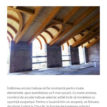
Înălțimea arcului trebuie să fie constantă pentru toate
elementele, apoi asamblarea va fi mai ușoară. Cu toate acestea,
numărul de arcade trebuie selectat astfel încât să modeleze cu
ușurință acoperișul. Pentru o lucarnă într-un acoperiș, se folosesc
de obicei 3 până la 7 bucăți, în funcție de lungimea ochiului .