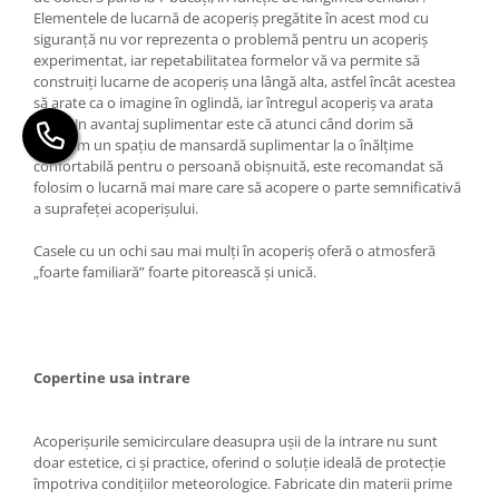
Elementele de lucarnă de acoperiș pregătite în acest mod cu
siguranță nu vor reprezenta o problemă pentru un acoperiș
experimentat, iar repetabilitatea formelor vă va permite să
construiți lucarne de acoperiș una lângă alta, astfel încât acestea
să arate ca o imagine în oglindă, iar întregul acoperiș va arata
unic. Un avantaj suplimentar este că atunci când dorim să
obținem un spațiu de mansardă suplimentar la o înălțime
confortabilă pentru o persoană obișnuită, este recomandat să
folosim o lucarnă mai mare care să acopere o parte semnificativă
a suprafeței acoperișului.
Casele cu un ochi sau mai mulți în acoperiș oferă o atmosferă
„foarte familiară” foarte pitorească și unică.
Copertine usa intrare
Acoperișurile semicirculare deasupra ușii de la intrare nu sunt
doar estetice, ci și practice, oferind o soluție ideală de protecție
împotriva condițiilor meteorologice. Fabricate din materii prime