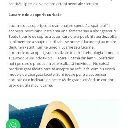
cantități lipite la diverse proiecte și nevoi ale clienților.
Lucarne de acoperit curbate
Lucarne de acoperiș sunt o amenajare specială a spațiului în
acoperiș, permițând instalarea unei ferestre sau a altor geamuri.
Toate tipurile de suprastructuri care oferă posibilitatea dezvoltării
suplimentare a spațiului utilizabil se numesc lucarne și au multe
denumiri - sunt numite uneori lucarne sau lucarne .
Lucarnele de acoperiș sunt realizate folosind tehnologia lemnului
TCLwood618® îndoit-lipit . Fiecare lucarnă din lemn ( preferăm
noi ) pe care o producem este realizată individual. Nu există
produse gata făcute care să aștepte pe raft, la fel cum nu există
modele de case gata făcute. Sunt ideale pentru acoperișuri
abrupte cu o înclinare de peste 45 de grade, creând un coridor
ușor de utilizat cu lucarna.