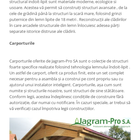
structural indoit-lipit sunt materiale moderne, ecologice si
usoare. Acestea vă permit să construiți structuri avansate , de la
cele de grădină până la structuri la scară mare, folosind grinzi
puternice din lemn lipite de 18 metri . Reconstrucții ale clădirilor
în care arcadele structurale din lemn înlocuiesc adesea părți
separate istorice distruse ale clădirii.
Carporturile
Carporturile oferite de Jagram-Pro SA sunt o colecție de structuri
foarte specifice realizate folosind tehnologia lemnului îndoit-lipit .
Un astfel de carport, oferit ca produs finit, este un set complet
necesar pentru a asambla și a construi pe cont propriu sau cu
ajutorul unui instalator inteligent. Carporturile, așa cum sunt
numite și structurile noastre, sunt structuri de sine stătătoare.
Conform legii, acestea îndeplinesc condițiile de construire fără
autorizație, dar numai cu notificare. În cazuri speciale, ar trebui să
vă verificați cazul împotriva legii construcțiilor.