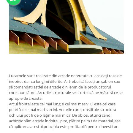
Lucarnele sunt realizate din arcade nervurate cu aceleași raze de
îndoire , dar cu lungimi diferite. Ar trebui să faceți un șablon sau
să comandați astfel de arcade din lemn de la producătorul
corespunzător . Arcurile structurale se scurtează pe măsură ce se
apropie de creastă.
Arcul frontal este cel mai lung și cel mai masiv. El este cel care
poartă cele mai mari sarcini. Arcurile care constituie structura
ochiului pot fi de o lățime mai mică. De obicei, atunci când
achiziționăm arcade îndoite lipite, plătim pe m3 de material, așa
că aplicarea acestui principiu este profitabilă pentru investitor.