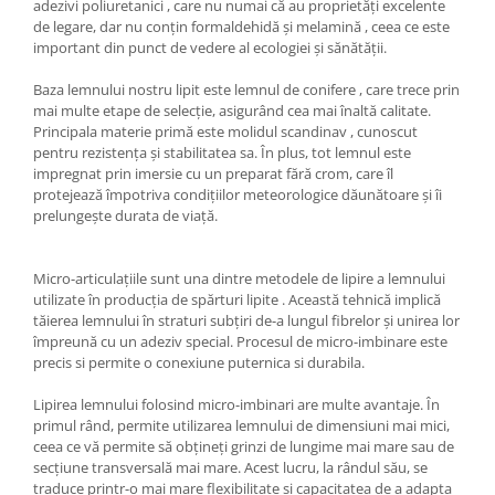
adezivi poliuretanici , care nu numai că au proprietăți excelente
de legare, dar nu conțin formaldehidă și melamină , ceea ce este
important din punct de vedere al ecologiei și sănătății.
Baza lemnului nostru lipit este lemnul de conifere , care trece prin
mai multe etape de selecție, asigurând cea mai înaltă calitate.
Principala materie primă este molidul scandinav , cunoscut
pentru rezistența și stabilitatea sa. În plus, tot lemnul este
impregnat prin imersie cu un preparat fără crom, care îl
protejează împotriva condițiilor meteorologice dăunătoare și îi
prelungește durata de viață.
Micro-articulațiile sunt una dintre metodele de lipire a lemnului
utilizate în producția de spărturi lipite . Această tehnică implică
tăierea lemnului în straturi subțiri de-a lungul fibrelor și unirea lor
împreună cu un adeziv special. Procesul de micro-imbinare este
precis si permite o conexiune puternica si durabila.
Lipirea lemnului folosind micro-imbinari are multe avantaje. În
primul rând, permite utilizarea lemnului de dimensiuni mai mici,
ceea ce vă permite să obțineți grinzi de lungime mai mare sau de
secțiune transversală mai mare. Acest lucru, la rândul său, se
traduce printr-o mai mare flexibilitate și capacitatea de a adapta