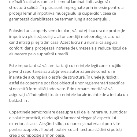
de înaltă calitate, cum ar fi lemnul laminat lipit , asigură o
structură solidă . În plus, sunt impregnate prin imersie pentru a
proteja lemnul împotriva mucegaiului și ciupercilor, ceea ce
garantează durabilitatea pe termen lung a acoperișului .
Folosind un acoperiș semicircular , vă puteți bucura de protecție
împotriva ploii, zăpezii și a altor condiții meteorologice atunci
când intrați și ieșiți din casă. Acest lucru nu numai că asigură
confort, dar și protejează intrarea de umezeală și reduce riscul de
alunecare pe o suprafață umedă.
Este important să vă familiarizați cu cerințele legii construcțiilor
privind raportarea sau obținerea autorizației de construire
înainte de a cumpăra o astfel de structură. În unele jurisdicții,
astfel de copertine pot face obiectul unor reglementări specifice
și necesită formalități adecvate. Prin urmare, merită să vă
asigurați că îndepliniți toate cerințele locale înainte de a instala un
baldachin .
Copertinele semicirculare deasupra ușii de la intrare nu sunt doar
o soluție practică, ci adaugă și farmec și eleganță aspectului
exterior al casei. Alegând stilul, culoarea și materialul potrivite
pentru acoperiș , îl puteți potrivi cu arhitectura clădirii și puteți
crea o compoziție armonioasă.