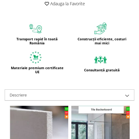
Adauga la Favorite
Transport rapid în toată
Construcții eficiente, costuri
România
mai mici
Materiale premium certificate
Consultanță gratuită
UE
Descriere