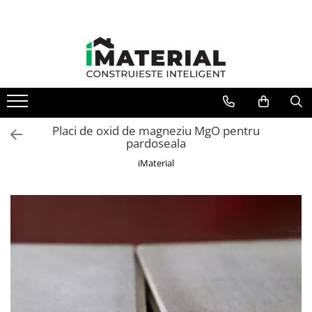
Toate Produsele
Fundație
Structură
Placi de oxid de magneziu MgO pentru
pardoseala
Zidărie
iMaterial
Izolații
Exterioare
Tâmplărie
Instalații