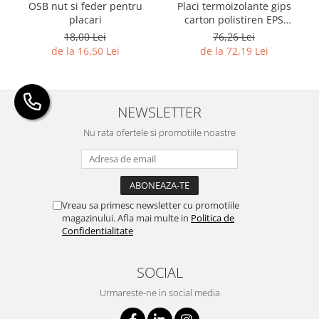
OSB nut si feder pentru
Placi termoizolante gips
placari
carton polistiren EPS
grafitat NEOPOR
18,00 Lei
76,26 Lei
de la 16,50 Lei
de la 72,19 Lei
NEWSLETTER
Nu rata ofertele si promotiile noastre
Vreau sa primesc newsletter cu promotiile
magazinului. Afla mai multe in
Politica de
Confidentialitate
SOCIAL
Urmareste-ne in social media