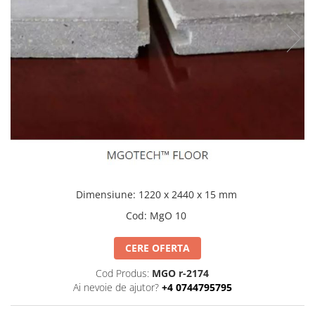
Interioare
Mansarda
Acoperiș
Industrial
Proiecte case
Punti termice
Dimensiune
:
1220 x 2440 x 15 mm
Agro & zootehnie
Fatada ventilata
Cod
:
MgO 10
Caramizi
CERE OFERTA
Cod Produs:
MGO r-2174
Ai nevoie de ajutor?
+4 0744795795