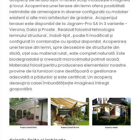
și locul. Acoperirea unei terase din lemn ofera posibilitati
nelimitate de amenajare in diverse configuratii cu mobilier
existent si alte mici arhitecturi de gradina . Acoperișul
terasei este disponibil de la Jagram-Pro SA în 3 variante -
Verona, Dalia și Proste . Realizat folosind tehnologia
lemnului structural , îndoit-lipit , poate fi modificat și
configurat în combinație cu spațiul disponibil. Acoperirea
unei terase din lemn, spre deosebire de structurile din
sticlă, oțel sau material rulat , este complet naturală. Este
biodegradabil și creează microclimatul potrivit acasă.
Materialul folosit pentru producerea elementelor noastre
provine de la furnizori care desfășoară o gestionare
adecvată a pădurilor și este certificat. Un acoperiș
deasupra casei îmbunătățește imaginea întregii
gospodării.