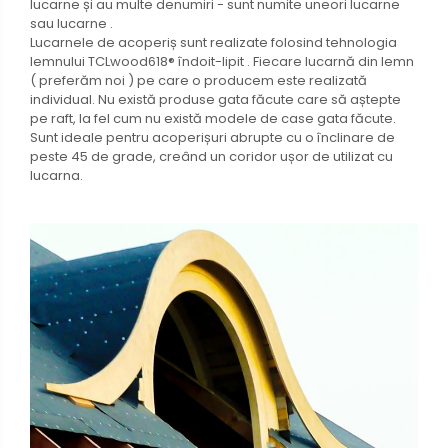
lucarne și au multe denumiri - sunt numite uneori lucarne
sau lucarne .
Lucarnele de acoperiș sunt realizate folosind tehnologia
lemnului TCLwood618® îndoit-lipit . Fiecare lucarnă din lemn
( preferăm noi ) pe care o producem este realizată
individual. Nu există produse gata făcute care să aștepte
pe raft, la fel cum nu există modele de case gata făcute.
Sunt ideale pentru acoperișuri abrupte cu o înclinare de
peste 45 de grade, creând un coridor ușor de utilizat cu
lucarna.