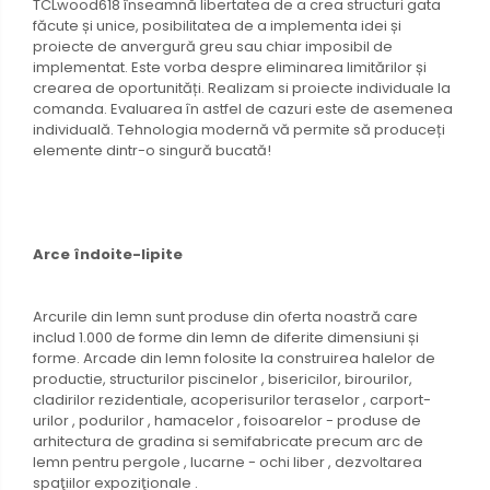
TCLwood618 înseamnă libertatea de a crea structuri gata
făcute și unice, posibilitatea de a implementa idei și
proiecte de anvergură greu sau chiar imposibil de
implementat. Este vorba despre eliminarea limitărilor și
crearea de oportunități. Realizam si proiecte individuale la
comanda. Evaluarea în astfel de cazuri este de asemenea
individuală. Tehnologia modernă vă permite să produceți
elemente dintr-o singură bucată!
Arce îndoite-lipite
Arcurile din lemn sunt produse din oferta noastră care
includ 1.000 de forme din lemn de diferite dimensiuni și
forme. Arcade din lemn folosite la construirea halelor de
productie, structurilor piscinelor , bisericilor, birourilor,
cladirilor rezidentiale, acoperisurilor teraselor , carport-
urilor , podurilor , hamacelor , foisoarelor - produse de
arhitectura de gradina si semifabricate precum arc de
lemn pentru pergole , lucarne - ochi liber , dezvoltarea
spaţiilor expoziţionale .