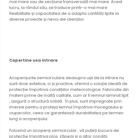
mai mare sau de secțiune transversală mai mare. Acest
lucru, la rândul său, se traduce printr-o mai mare
flexibilitate și capacitatea de a adapta cantități lipite la
diverse proiecte și nevoi ale clienților.
Copertine usa intrare
Acoperișurile semicirculare deasupra ușii de la intrare nu
sunt doar estetice, ci și practice, oferind o soluție ideală de
protecție împotriva condițiilor meteorologice. Fabricate din
materii prime de înaltă calitate, cum ar fi lemnul laminat lipit
, asigură o structură solidă . În plus, sunt impregnate prin
imersie pentru a proteja lemnul împotriva mucegaiului și
ciupercilor, ceea ce garantează durabilitatea pe termen
lung a acoperișului .
Folosind un acoperiș semicircular , vă puteți bucura de
protecție împotriva ploii, zăpezii și a altor condiții