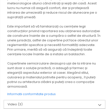
meteorologice atunci când intrați și ieșiți din casă. Acest
lucru nu numai că asigură confort, dar și protejează
intrarea de umezeală și reduce riscul de alunecare pe o
suprafață umedă.
Este important să vă familiarizați cu cerințele legii
construcțiilor privind raportarea sau obținerea autorizației
de construire înainte de a cumpăra o astfel de structură. În
unele jurisdicții, astfel de copertine pot face obiectul unor
reglementări specifice și necesită formalități adecvate.
Prin urmare, merită să vă asigurați că îndepliniți toate
cerințele locale înainte de a instala un baldachin .
Copertinele semicirculare deasupra ușii de la intrare nu
sunt doar o soluție practică, ci adaugă și farmec și
eleganță aspectului exterior al casei. Alegând stilul,
culoarea și materialul potrivite pentru acoperiș , îl puteți
potrivi cu arhitectura clădirii și puteți crea o compoziție
armonioasă.
Informatii conformitate produs
Video
(3)