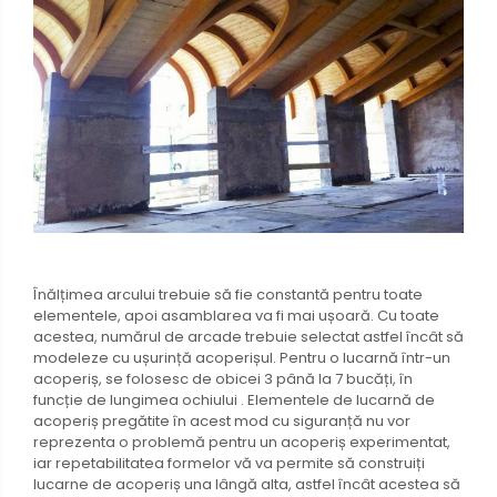
Înălțimea arcului trebuie să fie constantă pentru toate
elementele, apoi asamblarea va fi mai ușoară. Cu toate
acestea, numărul de arcade trebuie selectat astfel încât să
modeleze cu ușurință acoperișul. Pentru o lucarnă într-un
acoperiș, se folosesc de obicei 3 până la 7 bucăți, în
funcție de lungimea ochiului . Elementele de lucarnă de
acoperiș pregătite în acest mod cu siguranță nu vor
reprezenta o problemă pentru un acoperiș experimentat,
iar repetabilitatea formelor vă va permite să construiți
lucarne de acoperiș una lângă alta, astfel încât acestea să