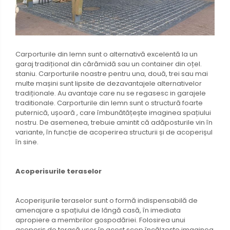
Carporturile din lemn sunt o alternativă excelentă la un
garaj tradițional din cărămidă sau un container din oțel.
staniu. Carporturile noastre pentru una, două, trei sau mai
multe mașini sunt lipsite de dezavantajele alternativelor
tradiționale. Au avantaje care nu se regasesc in garajele
traditionale. Carporturile din lemn sunt o structură foarte
puternică, ușoară , care îmbunătățește imaginea spațiului
nostru. De asemenea, trebuie amintit că adăposturile vin în
variante, în funcție de acoperirea structurii și de acoperișul
în sine.
Acoperisurile teraselor
Acoperișurile teraselor sunt o formă indispensabilă de
amenajare a spațiului de lângă casă, în imediata
apropiere a membrilor gospodăriei. Folosirea unui
acoperiș de terasă ușor în acest scop încălzește imaginea