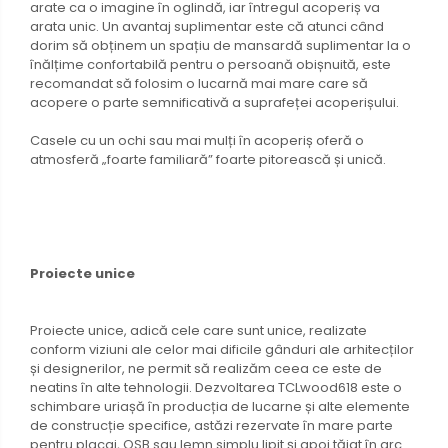
arate ca o imagine în oglindă, iar întregul acoperiș va
arata unic. Un avantaj suplimentar este că atunci când
dorim să obținem un spațiu de mansardă suplimentar la o
înălțime confortabilă pentru o persoană obișnuită, este
recomandat să folosim o lucarnă mai mare care să
acopere o parte semnificativă a suprafeței acoperișului.
Casele cu un ochi sau mai mulți în acoperiș oferă o
atmosferă „foarte familiară” foarte pitorească și unică.
Proiecte unice
Proiecte unice, adică cele care sunt unice, realizate
conform viziuni ale celor mai dificile gânduri ale arhitecților
și designerilor, ne permit să realizăm ceea ce este de
neatins în alte tehnologii. Dezvoltarea TCLwood618 este o
schimbare uriașă în producția de lucarne și alte elemente
de construcție specifice, astăzi rezervate în mare parte
pentru placaj, OSB sau lemn simplu lipit și apoi tăiat în arc.