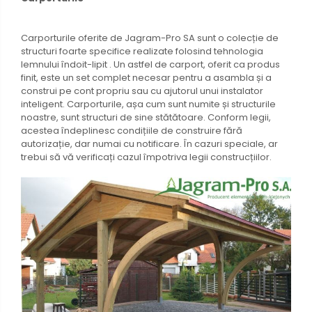
Carporturile oferite de Jagram-Pro SA sunt o colecție de
structuri foarte specifice realizate folosind tehnologia
lemnului îndoit-lipit . Un astfel de carport, oferit ca produs
finit, este un set complet necesar pentru a asambla și a
construi pe cont propriu sau cu ajutorul unui instalator
inteligent. Carporturile, așa cum sunt numite și structurile
noastre, sunt structuri de sine stătătoare. Conform legii,
acestea îndeplinesc condițiile de construire fără
autorizație, dar numai cu notificare. În cazuri speciale, ar
trebui să vă verificați cazul împotriva legii construcțiilor.