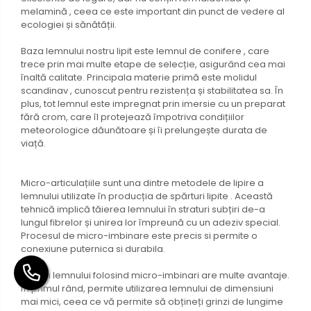
melamină , ceea ce este important din punct de vedere al
ecologiei și sănătății.
Baza lemnului nostru lipit este lemnul de conifere , care
trece prin mai multe etape de selecție, asigurând cea mai
înaltă calitate. Principala materie primă este molidul
scandinav , cunoscut pentru rezistența și stabilitatea sa. În
plus, tot lemnul este impregnat prin imersie cu un preparat
fără crom, care îl protejează împotriva condițiilor
meteorologice dăunătoare și îi prelungește durata de
viață.
Micro-articulațiile sunt una dintre metodele de lipire a
lemnului utilizate în producția de spărturi lipite . Această
tehnică implică tăierea lemnului în straturi subțiri de-a
lungul fibrelor și unirea lor împreună cu un adeziv special.
Procesul de micro-imbinare este precis si permite o
conexiune puternica si durabila.
Lipirea lemnului folosind micro-imbinari are multe avantaje.
În primul rând, permite utilizarea lemnului de dimensiuni
mai mici, ceea ce vă permite să obțineți grinzi de lungime