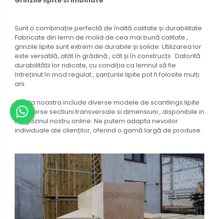
Grinzile lipite si imbinate
Sunt o combinație perfectă de înaltă calitate și durabilitate.
Fabricate din lemn de molid de cea mai bună calitate ,
grinzile lipite sunt extrem de durabile și solide. Utilizarea lor
este versatilă, atât în ​​grădină , cât și în construcții . Datorită
durabilității lor ridicate, cu condiția ca lemnul să fie
întreținut în mod regulat , șanțurile lipite pot fi folosite mulți
ani.
Oferta noastra include diverse modele de scantlings lipite
cu diverse sectiuni transversale si dimensiuni , disponibile in
magazinul nostru online. Ne putem adapta nevoilor
individuale ale clienților, oferind o gamă largă de produse.