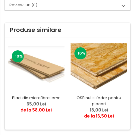
Review-uri
(0)
Produse similare
-16%
-10%
Placi din microfibre lemn
OSB nut si feder pentru
65,00 Lei
placari
de la 58,00 Lei
18,00 Lei
de la 16,50 Lei