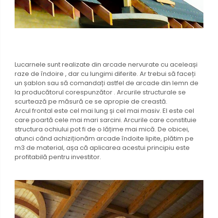
Lucarnele sunt realizate din arcade nervurate cu aceleași
raze de îndoire , dar cu lungimi diferite. Ar trebui să faceți
un șablon sau să comandați astfel de arcade din lemn de
la producătorul corespunzător . Arcurile structurale se
scurtează pe măsură ce se apropie de creastă.
Arcul frontal este cel mai lung și cel mai masiv. El este cel
care poartă cele mai mari sarcini. Arcurile care constituie
structura ochiului pot fi de o lățime mai mică. De obicei,
atunci când achiziționăm arcade îndoite lipite, plătim pe
m3 de material, așa că aplicarea acestui principiu este
profitabilă pentru investitor.