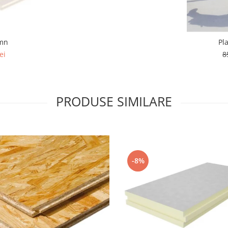
emn
Pl
ei
8
PRODUSE SIMILARE
-8%