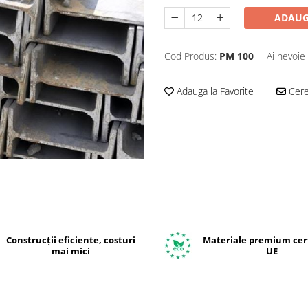
ADAUG
Cod Produs:
PM 100
Ai nevoie
Adauga la Favorite
Cere 
Construcții eficiente, costuri
Materiale premium cert
mai mici
UE