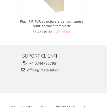
Placi PIR PUR structurale pentru rupere
punti termice tamplarie
i
55
86,43 Lei
de la 76,26 Lei
SUPORT CLIENTI
+4 0744795795
office@imaterial.ro