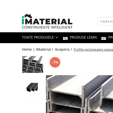
Toate Produsele
Fundație
TOATE PRODUSELE
PRODUSE LEMN
PR
Structură
Home | iMaterial /
Acoperiș /
Profile rectangulare specia
Zidărie
-7%
Izolații
Exterioare
Tâmplărie
Instalații