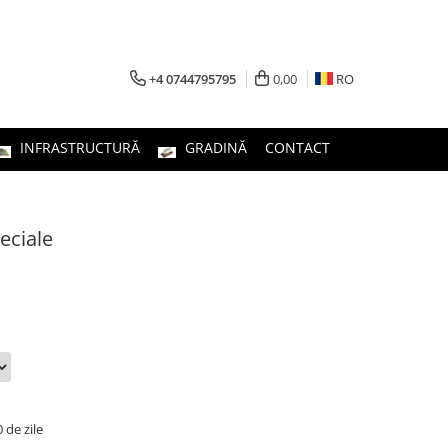
+4 0744795795
0,00
RO
INFRASTRUCTURĂ
GRADINĂ
CONTACT
eciale
de zile