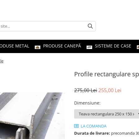
ODUSE METAL
PRODUSE CANEPĂ
SISTEME DE CASE
le
Profile rectangulare sp
275,00 Lei
255,00 Lei
Dimensiune
:
LA COMANDA
Durata de livrare:
precomanda 30 