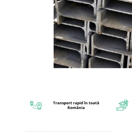
Interioare
Mansarda
Acoperiș
Industrial
Proiecte case
Punti termice
Agro & zootehnie
Fatada ventilata
Caramizi
Transport rapid în toată
România