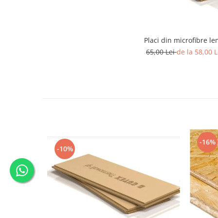
Placi din microfibre l
65,00 Lei
de la 58,00 L
-16%
-10%