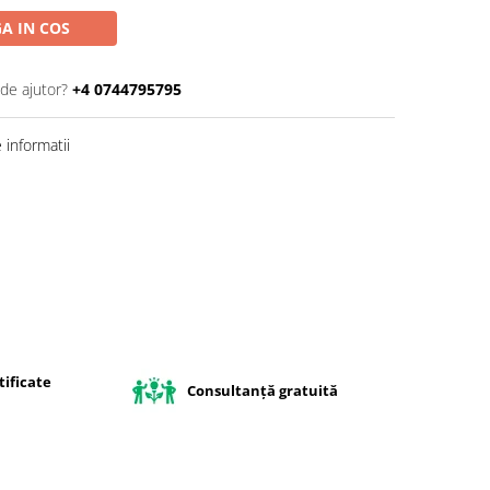
A IN COS
 de ajutor?
+4 0744795795
informatii
ificate
Consultanță gratuită