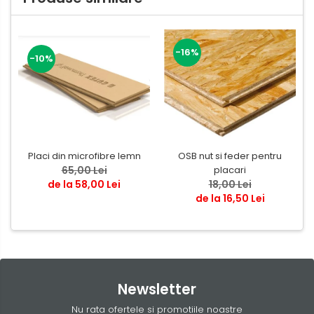
-16%
-10%
Placi din microfibre lemn
OSB nut si feder pentru
65,00 Lei
placari
de la 58,00 Lei
18,00 Lei
de la 16,50 Lei
Newsletter
Nu rata ofertele si promotiile noastre