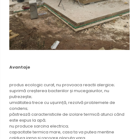
Avantaje
produs ecologic curat, nu provoaca reactii alergice;
suprimă creșterea bacteriilor și mucegaiurilor, nu
putrezește;
umiditatea trece cu ușurință, rezolvă problemele de
condens;
păstrează caracteristicile de izolare termică atunci când
este expus la apă;
nu produce sarcina electrica;
capacitate termica mare, casa ta va putea mentine
caldura iarna si racoare placuta vara;