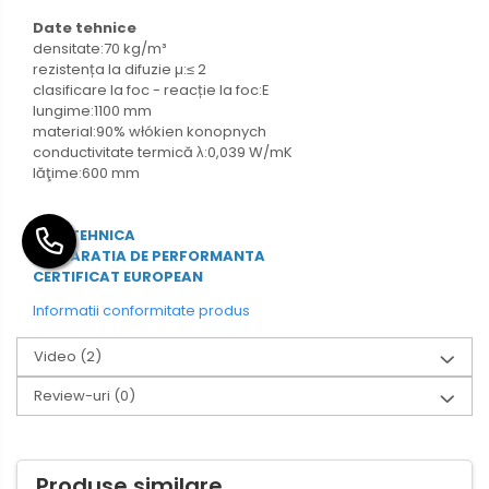
Date tehnice
densitate:70 kg/m³
rezistența la difuzie µ:≤ 2
clasificare la foc - reacție la foc:E
lungime:1100 mm
material:90% włókien konopnych
conductivitate termică λ:0,039 W/mK
lăţime:600 mm
FISA TEHNICA
DECLARATIA DE PERFORMANTA
CERTIFICAT EUROPEAN
Informatii conformitate produs
Video
(2)
Review-uri
(0)
Produse similare