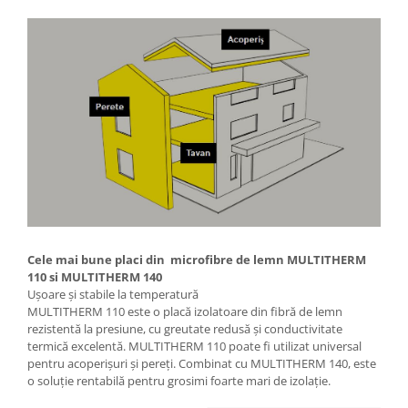
Cele mai bune placi din microfibre de lemn MULTITHERM
110 si MULTITHERM 140
Ușoare și stabile la temperatură
MULTITHERM 110 este o placă izolatoare din fibră de lemn
rezistentă la presiune, cu greutate redusă și conductivitate
termică excelentă. MULTITHERM 110 poate fi utilizat universal
pentru acoperișuri și pereți. Combinat cu MULTITHERM 140, este
o soluție rentabilă pentru grosimi foarte mari de izolație.