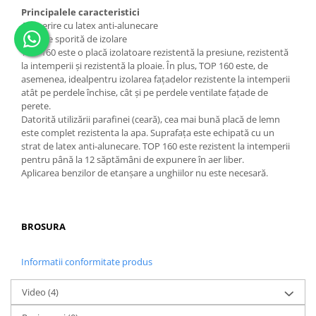
Principalele caracteristici
Acoperire cu latex anti-alunecare
Valoare sporită de izolare
TOP 160 este o placă izolatoare rezistentă la presiune, rezistentă
la intemperii și rezistentă la ploaie. În plus, TOP 160 este, de
asemenea, idealpentru izolarea fațadelor rezistente la intemperii
atât pe perdele închise, cât și pe perdele ventilate fațade de
perete.
Datorită utilizării parafinei (ceară), cea mai bună placă de lemn
este complet rezistenta la apa. Suprafața este echipată cu un
strat de latex anti-alunecare. TOP 160 este rezistent la intemperii
pentru până la 12 săptămâni de expunere în aer liber.
Aplicarea benzilor de etanșare a unghiilor nu este necesară.
BROSURA
Informatii conformitate produs
Video
(4)