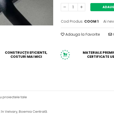
ADAUG
Cod Produs:
COOM 1
Ai ne
Adauga la Favorite
C
CONSTRUCȚII EFICIENTE,
MATERIALE PREM
COSTURI MAI MICI
CERTIFICATE U
u proiectele tale
t în Velvary, Boemia Centrală.