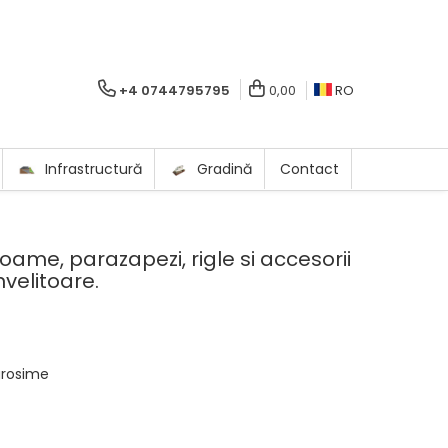
+4 0744795795
0,00
RO
Infrastructură
Gradină
Contact
oame, parazapezi, rigle si accesorii
nvelitoare.
rosime