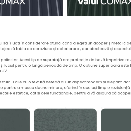
ebui să îi luați în considerare atunci când alegeți un acoperiș metalic d
tejează tabla de coroziune și deteriorare , dar afectează și aspectul es
in poliester. Acest tip de suprafață are protecție de bază împotriva raz
 și luciul pentru o lungă perioadă de timp. O optiune superioara este 
a UV.
acestuia . Foile cu o textură netedă au un aspect modern și elegant, d
nte pentru a masca daune minore, oferind în același timp o rezistență 
ectele estetice, cât și cele funcționale, pentru a vă asigura că acoperi