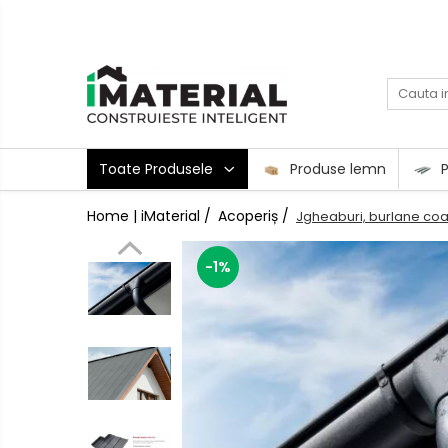
Toate Produsele
Fundație
Toate Produsele
Produse lemn
P
Structură
Home | iMaterial /
Acoperiș /
Jgheaburi, burlane coam
Zidărie
Izolații
-1%
Exterioare
Tâmplărie
Instalații