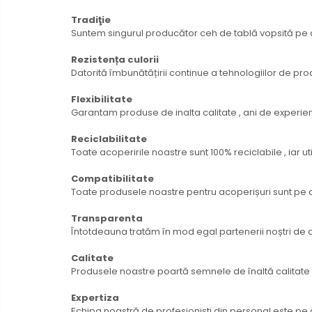
Tradiţie
Suntem singurul producător ceh de tablă vopsită pe d
Rezistența culorii
Datorită îmbunătățirii continue a tehnologiilor de pr
Flexibilitate
Garantam produse de inalta calitate , ani de experie
Reciclabilitate
Toate acoperirile noastre sunt 100% reciclabile , iar u
Compatibilitate
Toate produsele noastre pentru acoperișuri sunt pe d
Transparenta
Întotdeauna tratăm în mod egal partenerii noștri de 
Calitate
Produsele noastre poartă semnele de înaltă calitate 
Expertiza
Echipa noastră de profesioniști din personal este pe 