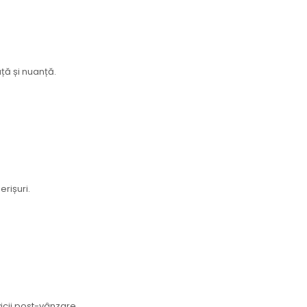
ță și nuanță.
rișuri.
vicii post-vânzare