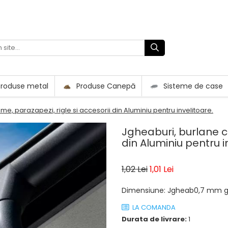
roduse metal
Produse Canepă
Sisteme de case
e, parazapezi, rigle si accesorii din Aluminiu pentru invelitoare.
Jgheaburi, burlane c
din Aluminiu pentru i
1,02 Lei
1,01 Lei
Dimensiune
:
Jgheab0,7 mm g
LA COMANDA
Durata de livrare:
1