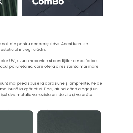
e calitate pentru acoperișul dvs. Acest lucru se
tetic al întregii clădiri.
elor UV , uzurii mecanice și condițiilor atmosferice.
lacul poliuretanic, care ofera o rezistenta mai mare
ar sunt mai predispuse la abraziune și amprente. Pe de
mai bună la zgârieturi. Deci, atunci când alegeți un
șul dvs. metalic va rezista ani de zile și va arăta