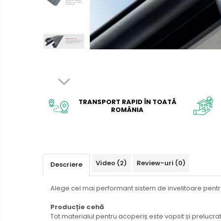
Interioare
Mansarda
Acoperiș
Industrial
Proiecte case
TRANSPORT RAPID ÎN TOATĂ
ROMÂNIA
Punti termice
Agro & zootehnie
Fatada ventilata
Video
(2)
Review-uri
(0)
Descriere
Caramizi
Alege cel mai performant sistem de invelitoare pentr
Producție cehă
Tot materialul pentru acoperiș este vopsit și prelucra