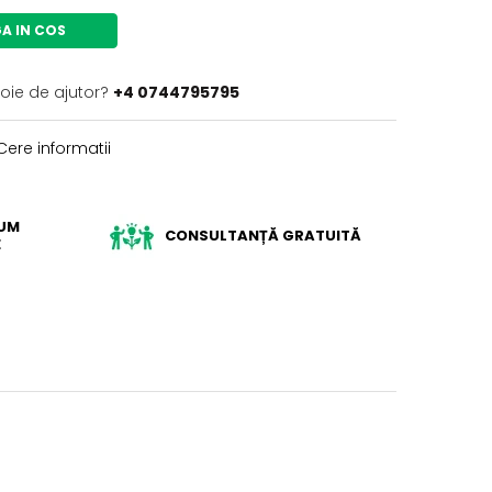
A IN COS
voie de ajutor?
+4 0744795795
ere informatii
IUM
CONSULTANȚĂ GRATUITĂ
E