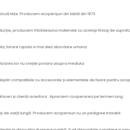
ouă fețe. Producem acoperișuri din tablă din 1973.
oducție, producem întotdeauna materiale cu același finisaj de suprafa
nta, livrare rapida si mai ales abordare umana.
tilizarea lor nu crește povara asupra mediului.
eplin compatibile cu accesoriile și elementele de fixare pentru acope
afaceri și clienții acestora . Apreciem cooperarea pe termen lung.
și de viață lungă. Producem acoperisuri cu un pedigree trasabil .
deplin la dispoziția dumneavoastră. Sunt disponibile consiliere și ser