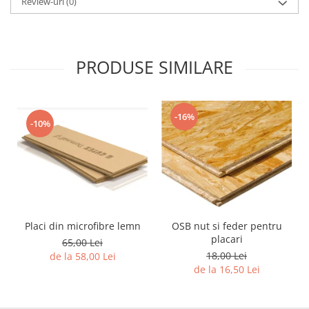
Review-uri
(0)
PRODUSE SIMILARE
-16%
-10%
Placi din microfibre lemn
OSB nut si feder pentru
placari
65,00 Lei
18,00 Lei
de la 58,00 Lei
de la 16,50 Lei