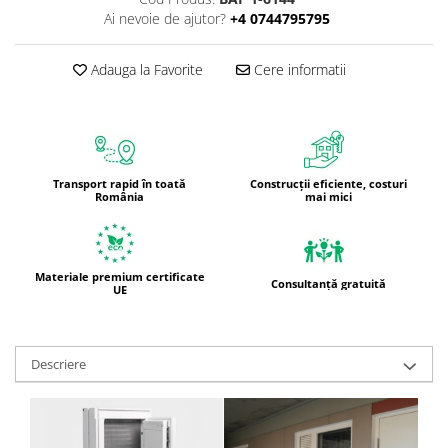
Ai nevoie de ajutor?
+4 0744795795
Adauga la Favorite
Cere informatii
Transport rapid în toată
Construcții eficiente, costuri
România
mai mici
Materiale premium certificate
Consultanță gratuită
UE
Descriere