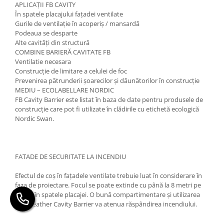
APLICAȚII FB CAVITY
În spatele placajului fațadei ventilate
Gurile de ventilație în acoperiș / mansardă
Podeaua se desparte
Alte cavități din structură
COMBINE BARIERĂ CAVITATE FB
Ventilatie necesara
Construcție de limitare a celulei de foc
Prevenirea pătrunderii șoarecilor și dăunătorilor în construcție
MEDIU – ECOLABELLARE NORDIC
FB Cavity Barrier este listat în baza de date pentru produsele de
construcție care pot fi utilizate în clădirile cu etichetă ecologică
Nordic Swan.
FATADE DE SECURITATE LA INCENDIU
Efectul de coș în fațadele ventilate trebuie luat în considerare în
faza de proiectare. Focul se poate extinde cu până la 8 metri pe
minut în spatele placajei. O bună compartimentare și utilizarea
Firebreather Cavity Barrier va atenua răspândirea incendiului.