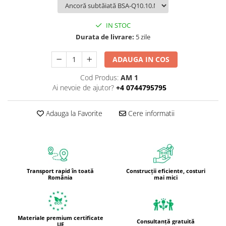
IN STOC
Durata de livrare:
5 zile
ADAUGA IN COS
Cod Produs:
AM 1
Ai nevoie de ajutor?
+4 0744795795
Adauga la Favorite
Cere informatii
Transport rapid în toată
Construcții eficiente, costuri
România
mai mici
Materiale premium certificate
Consultanță gratuită
UE