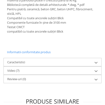
maximă a panoului poate fi crescută până la 90 kg
Bibliotecă completă de detalii arhitecturale: *.dwg, *.pdf
Pentru piatră, ceramică, beton GRC, beton UHPC, fibrociment,
sticlă, HPL
Compatibil cu toate ancorele subțiri Blick
Componente furnizate în șine de 3100 mm
Testat CWCT
compatibil cu toate ancorele subțiri Blick
Informatii conformitate produs
Caracteristici
Video
(7)
Review-uri
(0)
PRODUSE SIMILARE