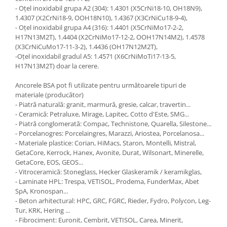
- Oțel inoxidabil grupa A2 (304): 1.4301 (X5CrNi18-10, OH18N9),
1.4307 (X2CrNi18-9, OOH18N10), 1.4367 (X3CrNiCu18-9-4),
- Oțel inoxidabil grupa A4 (316): 1.4401 (X5CrNiMo17-2-2,
H17N13M2T), 1.4404 (X2CrNiMo17-12-2, OOH17N14M2), 1.4578
(X3CrNiCuMo17-11-3-2), 1.4436 (OH17N12M2T),
-Oțel inoxidabil gradul A5: 1.4571 (X6CrNiMoTi17-13-5,
H17N13M2T) doar la cerere.
Ancorele BSA pot fi utilizate pentru următoarele tipuri de
materiale (producător)
- Piatră naturală: granit, marmură, gresie, calcar, travertin...
- Ceramică: Petraluxe, Mirage, Lapitec, Cotto d'Este, SMG...
- Piatră conglomerată: Compac, Technistone, Quarella, Silestone...
- Porcelanogres: Porcelaingres, Marazzi, Ariostea, Porcelanosa...
- Materiale plastice: Corian, HiMacs, Staron, Montelli, Mistral,
GetaCore, Kerrock, Hanex, Avonite, Durat, Wilsonart, Minerelle,
GetaCore, EOS, GEOS...
- Vitroceramică: Stoneglass, Hecker Glaskeramik / keramikglas,
- Laminate HPL: Trespa, VETISOL, Prodema, FunderMax, Abet
SpA, Kronospan...
- Beton arhitectural: HPC, GRC, FGRC, Rieder, Fydro, Polycon, Leg-
Tur, KRK, Hering ...
- Fibrociment: Euronit, Cembrit, VETISOL, Carea, Minerit,