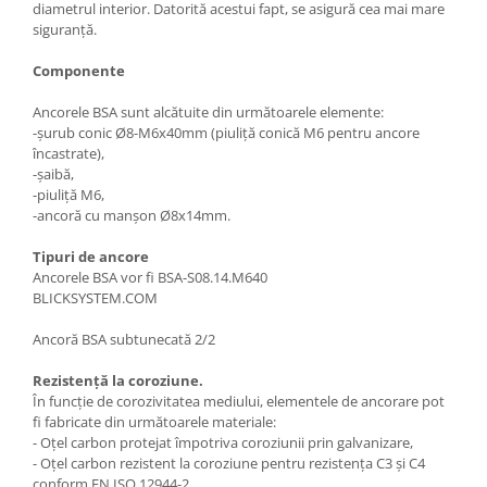
diametrul interior. Datorită acestui fapt, se asigură cea mai mare
siguranță.
Componente
Ancorele BSA sunt alcătuite din următoarele elemente:
-șurub conic Ø8-M6x40mm (piuliță conică M6 pentru ancore
încastrate),
-șaibă,
-piuliță M6,
-ancoră cu manșon Ø8x14mm.
Tipuri de ancore
Ancorele BSA vor fi BSA-S08.14.M640
BLICKSYSTEM.COM
Ancoră BSA subtunecată 2/2
Rezistență la coroziune.
În funcție de corozivitatea mediului, elementele de ancorare pot
fi fabricate din următoarele materiale:
- Oțel carbon protejat împotriva coroziunii prin galvanizare,
- Oțel carbon rezistent la coroziune pentru rezistența C3 și C4
conform EN ISO 12944-2,