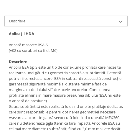
Descriere
Aplicații HDA
Ancoră mascate BSA-S
(v02 cu șuruburi cu filet M6)
Descriere
Ancora BSA tip S este un tip de conexiune profilată care necesită
realizarea unei găuri cu geometria corectă a subtrântirii. Datorită
potrivirii corectea ancorei BSA în subtrântire, această construcție
garantează siguranță maximă și distanțe minime față de
marginea materialului și între axele ancorelor. Conexiunea
profilata elimină în mare măsură presiunea diblului (BSA nu este
o ancoră de presiune).
Gaura subtrântită este realizată folosind unelte și utilaje dedicate,
care sunt responsabile pentru obținerea geometriei necesare.
Așezarea ancorei în gaură seexecută folosind o unealtă MFX360,
care nu deteriorează țigla (tehnică fără impact). Ancorele BSA au
cel mai mare diametru subtrântit, fiind cu 3,0 mm mai late decât