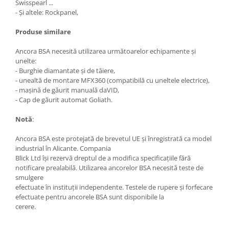
Swisspearl ...
- Și altele: Rockpanel,
Produse similare
Ancora BSA necesită utilizarea următoarelor echipamente și
unelte:
- Burghie diamantate și de tăiere,
- unealtă de montare MFX360 (compatibilă cu uneltele electrice),
- mașină de găurit manuală daVID,
- Cap de găurit automat Goliath.
Notă
:
Ancora BSA este protejată de brevetul UE și înregistrată ca model
industrial în Alicante. Compania
Blick Ltd își rezervă dreptul de a modifica specificațiile fără
notificare prealabilă. Utilizarea ancorelor BSA necesită teste de
smulgere
efectuate în instituții independente. Testele de rupere și forfecare
efectuate pentru ancorele BSA sunt disponibile la
cerere.