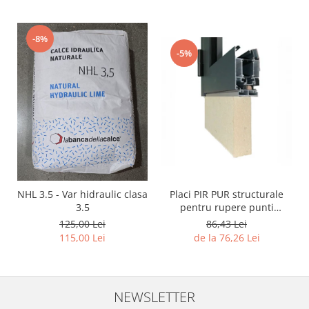
-8%
-5%
Placi PIR PUR structurale
NHL 3.5 - Var hidraulic clasa
pentru rupere punti
3.5
termice tamplarie
86,43 Lei
125,00 Lei
de la 76,26 Lei
115,00 Lei
NEWSLETTER