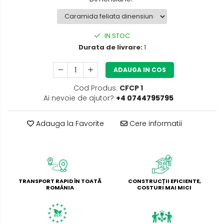
IN STOC
Durata de livrare:
1
ADAUGA IN COS
Cod Produs:
CFCP 1
Ai nevoie de ajutor?
+4 0744795795
Adauga la Favorite
Cere informatii
TRANSPORT RAPID ÎN TOATĂ
CONSTRUCȚII EFICIENTE,
ROMÂNIA
COSTURI MAI MICI