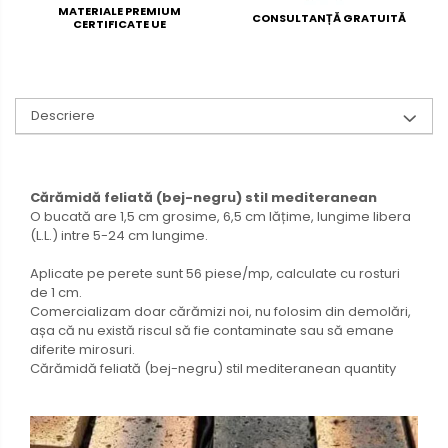
MATERIALE PREMIUM
CONSULTANȚĂ GRATUITĂ
CERTIFICATE UE
Descriere
Cărămidă feliată (bej-negru) stil mediteranean
O bucată are 1,5 cm grosime, 6,5 cm lățime, lungime libera
(L.L.) intre 5-24 cm lungime.
Aplicate pe perete sunt 56 piese/mp, calculate cu rosturi
de 1 cm.
Comercializam doar cărămizi noi, nu folosim din demolări,
așa că nu există riscul să fie contaminate sau să emane
diferite mirosuri.
Cărămidă feliată (bej-negru) stil mediteranean quantity