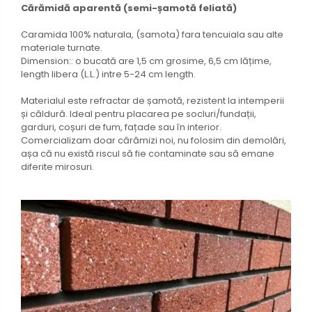
Cărămidă aparentă (semi-șamotă feliată)
Caramida 100% naturala, (samota) fara tencuiala sau alte
materiale turnate.
Dimension:: o bucată are 1,5 cm grosime, 6,5 cm lățime,
length libera (L.L.) intre 5-24 cm length.
Materialul este refractar de șamotă, rezistent la intemperii
și căldură. Ideal pentru placarea pe socluri/fundații,
garduri, coșuri de fum, fațade sau în interior.
Comercializam doar cărămizi noi, nu folosim din demolări,
așa că nu există riscul să fie contaminate sau să emane
diferite mirosuri.