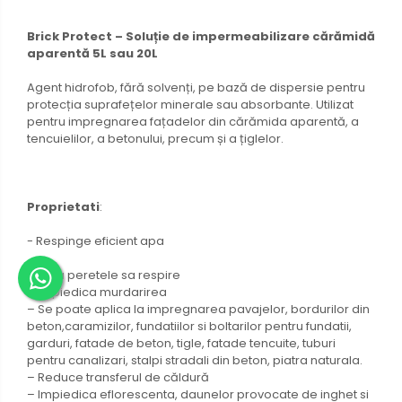
Brick Protect – Soluție de impermeabilizare cărămidă
aparentă 5L sau 20L
Agent hidrofob, fără solvenți, pe bază de dispersie pentru
protecția suprafețelor minerale sau absorbante. Utilizat
pentru impregnarea fațadelor din cărămida aparentă, a
tencuielilor, a betonului, precum și a țiglelor.
Proprietati
:
- Respinge eficient apa
– Lasa peretele sa respire
– Impiedica murdarirea
– Se poate aplica la impregnarea pavajelor, bordurilor din
beton,caramizilor, fundatiilor si boltarilor pentru fundatii,
garduri, fatade de beton, tigle, fatade tencuite, tuburi
pentru canalizari, stalpi stradali din beton, piatra naturala.
– Reduce transferul de căldură
– Impiedica eflorescenta, daunelor provocate de inghet si