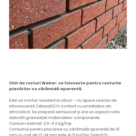
Chit de rosturi Weber: se foloseste pentru rosturile
placărilor cu cărămidă aparentă.
Este un mortar rezistent la săruri – nu apare reacția de
eflorescență (albeață) în contact cu umiditatea din
atmosferă. Se prepară semiuscat și are un aspect rustic
datorită granulației materialelor componente.
Consum estimat: 3.5-4.2 kg/mp
Consumul pentru placarea cu cărămidă aparentă de 15
mm cu rost de 12-14 mm este 4-5 kg/mp (adică 5-