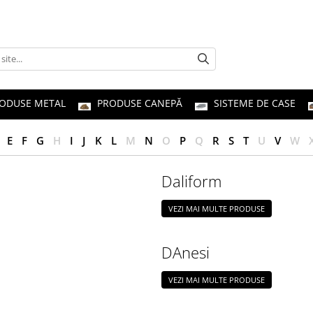
ODUSE METAL
PRODUSE CANEPĂ
SISTEME DE CASE
E
F
G
H
I
J
K
L
M
N
O
P
Q
R
S
T
U
V
W
Daliform
VEZI MAI MULTE PRODUSE
DAnesi
VEZI MAI MULTE PRODUSE