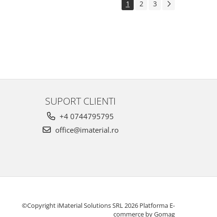
1
2
3
SUPORT CLIENTI
+4 0744795795
office@imaterial.ro
©Copyright iMaterial Solutions SRL 2026
Platforma E-
commerce by Gomag