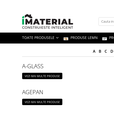
Toate Produsele
Fundație
TOATE PRODUSELE
PRODUSE LEMN
PR
Structură
A
B
C
D
Zidărie
A-GLASS
Izolații
VEZI MAI MULTE PRODUSE
Exterioare
AGEPAN
Tâmplărie
VEZI MAI MULTE PRODUSE
Instalații