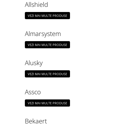
Interioare
Allshield
Mansarda
VEZI MAI MULTE PRODUSE
Acoperiș
Almarsystem
Industrial
VEZI MAI MULTE PRODUSE
Proiecte case
Alusky
Punti termice
VEZI MAI MULTE PRODUSE
Agro & zootehnie
Fatada ventilata
Assco
Caramizi
VEZI MAI MULTE PRODUSE
Bekaert