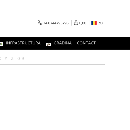
+4 0744795795
0,00
RO
INFRASTRUCTURĂ
GRADINĂ
CONTACT
X
Y
Z
0-9