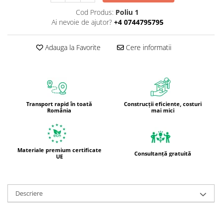
Cod Produs:
Poliu 1
Ai nevoie de ajutor?
+4 0744795795
Adauga la Favorite
Cere informatii
Transport rapid în toată
Construcții eficiente, costuri
România
mai mici
Materiale premium certificate
Consultanță gratuită
UE
Descriere