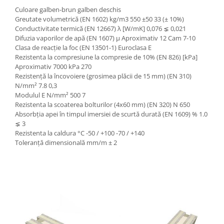
Culoare galben-brun galben deschis
Greutate volumetrică (EN 1602) kg/m3 550 ±50 33 (± 10%)
Conductivitate termică (EN 12667) λ [W/mK] 0,076 ⪇ 0,021
Difuzia vaporilor de apă (EN 1607) µ Aproximativ 12 Cam 7-10
Clasa de reacție la foc (EN 13501-1) Euroclasa E
Rezistenta la compresiune la compresie de 10% (EN 826) [kPa]
Aproximativ 7000 kPa 270
Rezistență la încovoiere (grosimea plăcii de 15 mm) (EN 310)
N/mm² 7.8 0,3
Modulul E N/mm² 500 7
Rezistenta la scoaterea bolturilor (4x60 mm) (EN 320) N 650
Absorbția apei în timpul imersiei de scurtă durată (EN 1609) % 1.0
⪇ 3
Rezistenta la caldura °C -50 / +100 -70 / +140
Toleranță dimensională mm/m ± 2