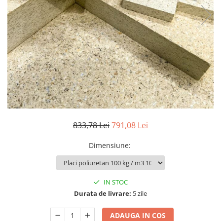
833,78 Lei
791,08 Lei
Dimensiune
:
IN STOC
Durata de livrare:
5 zile
ADAUGA IN COS