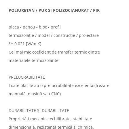
POLIURETAN / PUR SI POLIZOCIANURAT / PIR
placa - panou - bloc - profil
termoizolație / model / construcție / proiectare
λ= 0,021 [W/m K]
Cel mai mic coeficient de transfer termic dintre
materialele termoizolante.
PRELUCRABILITATE
Toate plăcile au o prelucrabilitate excelentă (frezare
manuală, mașină sau CNC)
DURABILITATE ȘI DURABILITATE
Proprietăți mecanice echilibrate, stabilitate
dimensională, rezistență termică și chimică.