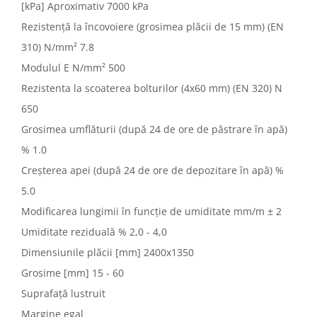
[kPa] Aproximativ 7000 kPa
Rezistență la încovoiere (grosimea plăcii de 15 mm) (EN
310) N/mm² 7.8
Modulul E N/mm² 500
Rezistenta la scoaterea bolturilor (4x60 mm) (EN 320) N
650
Grosimea umflăturii (după 24 de ore de păstrare în apă)
% 1.0
Creșterea apei (după 24 de ore de depozitare în apă) %
5.0
Modificarea lungimii în funcție de umiditate mm/m ± 2
Umiditate reziduală % 2,0 - 4,0
Dimensiunile plăcii [mm] 2400x1350
Grosime [mm] 15 - 60
Suprafaţă lustruit
Margine egal