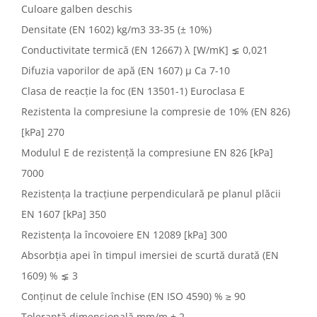
Culoare galben deschis
Densitate (EN 1602) kg/m3 33-35 (± 10%)
Conductivitate termică (EN 12667) λ [W/mK] ⪇ 0,021
Difuzia vaporilor de apă (EN 1607) µ Ca 7-10
Clasa de reacție la foc (EN 13501-1) Euroclasa E
Rezistenta la compresiune la compresie de 10% (EN 826)
[kPa] 270
Modulul E de rezistență la compresiune EN 826 [kPa]
7000
Rezistența la tracțiune perpendiculară pe planul plăcii
EN 1607 [kPa] 350
Rezistența la încovoiere EN 12089 [kPa] 300
Absorbția apei în timpul imersiei de scurtă durată (EN
1609) % ⪇ 3
Conținut de celule închise (EN ISO 4590) % ≥ 90
Toleranță dimensională mm/m ± 2