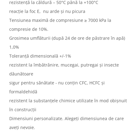
rezistență la căldură – 50°C până la +100°C
reacție la foc E, nu arde și nu picura
Tensiunea maximă de compresiune ≥ 7000 kPa la
compresie de 10%.
Grosimea umflăturii (după 24 de ore de păstrare în apă)
1,0%
Toleranță dimensională +/-1%
rezistent la îmbătrânire, mucegai, putregai și insecte
dăunătoare
sigur pentru sănătate - nu conțin CFC, HCFC și
formaldehidă
rezistent la substanțele chimice utilizate în mod obișnuit
în construcții
Dimensiuni personalizate. Alegeți dimensiunea de care
aveți nevoie.