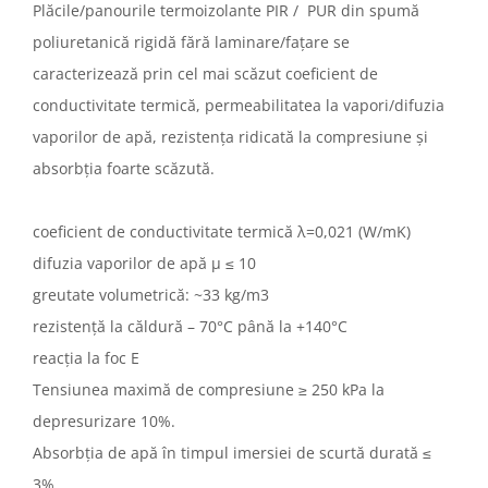
Plăcile/panourile termoizolante PIR / PUR din spumă
poliuretanică rigidă fără laminare/fațare se
caracterizează prin cel mai scăzut coeficient de
conductivitate termică, permeabilitatea la vapori/difuzia
vaporilor de apă, rezistența ridicată la compresiune și
absorbția foarte scăzută.
coeficient de conductivitate termică λ=0,021 (W/mK)
difuzia vaporilor de apă µ ≤ 10
greutate volumetrică: ~33 kg/m3
rezistență la căldură – 70°C până la +140°C
reacția la foc E
Tensiunea maximă de compresiune ≥ 250 kPa la
depresurizare 10%.
Absorbția de apă în timpul imersiei de scurtă durată ≤
3%