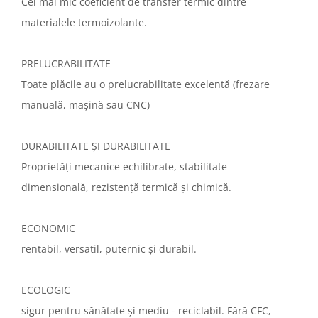
Cel mai mic coeficient de transfer termic dintre
materialele termoizolante.
PRELUCRABILITATE
Toate plăcile au o prelucrabilitate excelentă (frezare
manuală, mașină sau CNC)
DURABILITATE ȘI DURABILITATE
Proprietăți mecanice echilibrate, stabilitate
dimensională, rezistență termică și chimică.
ECONOMIC
rentabil, versatil, puternic și durabil.
ECOLOGIC
sigur pentru sănătate și mediu - reciclabil. Fără CFC,