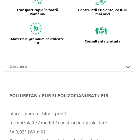
Transport rapid în toată
Construcții eficiente, costuri
România
mai mici
Materiale premium certificate
Consultanță gratuită
UE
Descriere
POLIURETAN / PUR SI POLIZOCIANURAT / PIR
placa - panou - bloc - profil
termoizolație / model / construcție / proiectare
λ= 0,021 [W/m K]