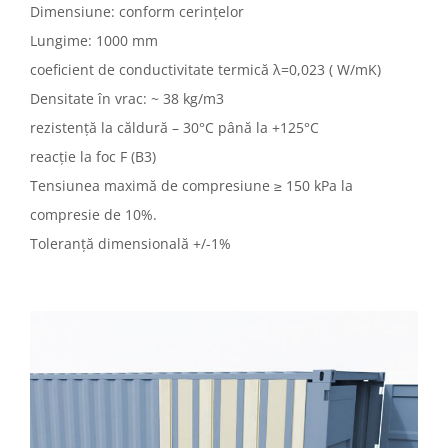
Dimensiune: conform cerințelor
Lungime: 1000 mm
coeficient de conductivitate termică λ=0,023 ( W/mK)
Densitate în vrac: ~ 38 kg/m3
rezistență la căldură – 30°C până la +125°C
reacție la foc F (B3)
Tensiunea maximă de compresiune ≥ 150 kPa la
compresie de 10%.
Toleranță dimensională +/-1%