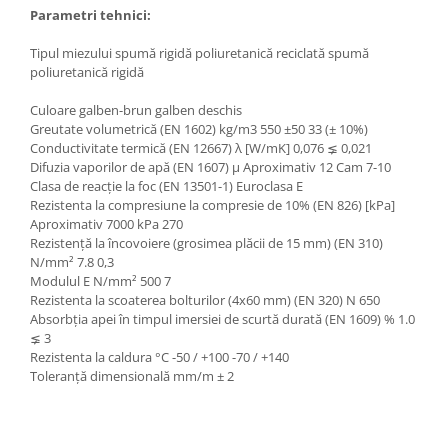
Parametri tehnici:
Tipul miezului spumă rigidă poliuretanică reciclată spumă
poliuretanică rigidă
Culoare galben-brun galben deschis
Greutate volumetrică (EN 1602) kg/m3 550 ±50 33 (± 10%)
Conductivitate termică (EN 12667) λ [W/mK] 0,076 ⪇ 0,021
Difuzia vaporilor de apă (EN 1607) µ Aproximativ 12 Cam 7-10
Clasa de reacție la foc (EN 13501-1) Euroclasa E
Rezistenta la compresiune la compresie de 10% (EN 826) [kPa]
Aproximativ 7000 kPa 270
Rezistență la încovoiere (grosimea plăcii de 15 mm) (EN 310)
N/mm² 7.8 0,3
Modulul E N/mm² 500 7
Rezistenta la scoaterea bolturilor (4x60 mm) (EN 320) N 650
Absorbția apei în timpul imersiei de scurtă durată (EN 1609) % 1.0
⪇ 3
Rezistenta la caldura °C -50 / +100 -70 / +140
Toleranță dimensională mm/m ± 2