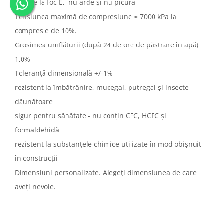
reacție la foc E, nu arde și nu picura
Tensiunea maximă de compresiune ≥ 7000 kPa la
compresie de 10%.
Grosimea umflăturii (după 24 de ore de păstrare în apă)
1,0%
Toleranță dimensională +/-1%
rezistent la îmbătrânire, mucegai, putregai și insecte
dăunătoare
sigur pentru sănătate - nu conțin CFC, HCFC și
formaldehidă
rezistent la substanțele chimice utilizate în mod obișnuit
în construcții
Dimensiuni personalizate. Alegeți dimensiunea de care
aveți nevoie.