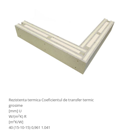
Rezistenta termica Coeficientul de transfer termic
grosime
[mm] U
W/(m²K) R
[m²K/W]
40 (15-10-15) 0,961 1.041