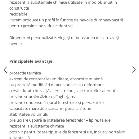
rezistent la substanțele chimice utilizate în mod obișnuit în
construcții
reciclabile
Putem produce un profil în funcție de nevoile dumneavoastră
pentru grosimi individuale de strat.
Dimensiuni personalizate. Alegeți dimensiunea de care aveți
nevoie.
Principalele avantaje:
protectie termica
extrem de rezistent la umiditate, absorbție minimă
nu prezintă modificări dimensionale sau deformare
crește durata de viață a ferestrelor și a structurilor aferente
previne supraîncălzirea și înghețarea
previne condensul în jurul ferestrelor și pervazurilor
capacitate mare de încărcare - până la 7 tone
stabilitatea volumului
prelucrare ușoară la instalarea ferestrelor – lipire, tăiere,
rezistent la substante chimice
potrivit pentru toate tipurile de ferestre și uși, inclusiv portaluri
glisante HS