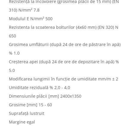
Rezistență la încovoiere (grosimea plăcii de 15 mm) (EN
310) N/mm² 7.8
Modulul E N/mm² 500
Rezistenta la scoaterea bolturilor (4x60 mm) (EN 320) N
650
Grosimea umflăturii (după 24 de ore de păstrare în apă)
% 1.0
Creșterea apei (după 24 de ore de depozitare în apă) %
5.0
Modificarea lungimii în funcție de umiditate mm/m ± 2
Umiditate reziduală % 2,0 - 4,0
Dimensiunile plăcii [mm] 2400x1350
Grosime [mm] 15 - 60
Suprafaţă lustruit
Margine egal