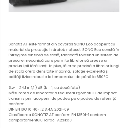
Sonotiz AT este format din covoraș SONO Eco acoperit cu
material de protecție hidrofob nețesut. SONO Eco constă în
întregime din fibră de sticlă, fabricată folosind un sistem de
presare mecanică care permite fibrelor să creeze un
produs lipit fără lianți. În plus, tăierea precisă a fibrelor lungi
de sticlă oferă densitate maximă, izolație excelentă și
calități fizice robuste la temperaturi de până la 650°C.
(Lw = 24,1 ± 1,1 ) dB (k = 1, cu două fețe)
Măsurarea de laborator a reducerii zgomotului de impact
transmis prin acoperiri de podea pe o podea de referință
conform
DIN EN ISO 10140-1,2,3,4,5:2021-09
Clasificarea SONOTIZ AT conform EN 13501-1 conform
comportamentului la foc: A2:s1:d0