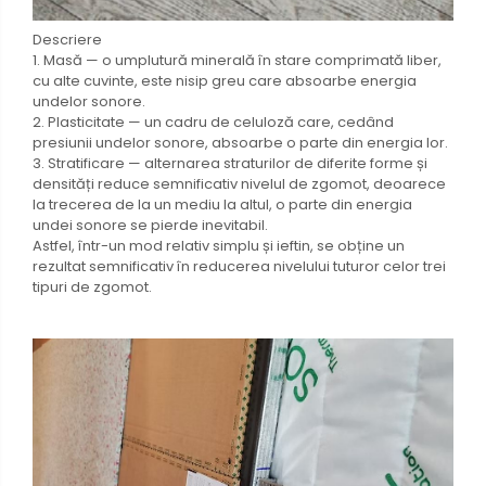
Descriere
1. Masă — o umplutură minerală în stare comprimată liber,
cu alte cuvinte, este nisip greu care absoarbe energia
undelor sonore.
2. Plasticitate — un cadru de celuloză care, cedând
presiunii undelor sonore, absoarbe o parte din energia lor.
3. Stratificare — alternarea straturilor de diferite forme și
densități reduce semnificativ nivelul de zgomot, deoarece
la trecerea de la un mediu la altul, o parte din energia
undei sonore se pierde inevitabil.
Astfel, într-un mod relativ simplu și ieftin, se obține un
rezultat semnificativ în reducerea nivelului tuturor celor trei
tipuri de zgomot.