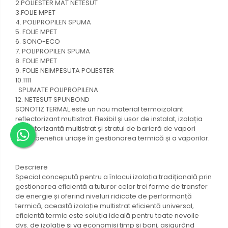
2.POLIESTER MAT NETESUT
3.FOLIE MPET
4. POLIPROPILEN SPUMA
5. FOLIE MPET
6. SONO-ECO
7. POLIPROPILEN SPUMA
8. FOLIE MPET
9. FOLIE NEIMPESUTA POLIESTER
10.1111
. SPUMATE POLIPROPILENA
12. NETESUT SPUNBOND
SONOTIZ TERMAL este un nou material termoizolant
reflectorizant multistrat. Flexibil și ușor de instalat, izolația
reflectorizantă multistrat și stratul de barieră de vapori
oferă beneficii uriașe în gestionarea termică și a vaporilor.
Descriere
Special concepută pentru a înlocui izolația tradițională prin
gestionarea eficientă a tuturor celor trei forme de transfer
de energie și oferind niveluri ridicate de performanță
termică, această izolație multistrat eficientă universal,
eficientă termic este soluția ideală pentru toate nevoile
dvs. de izolație și va economisi timp și bani, asigurând