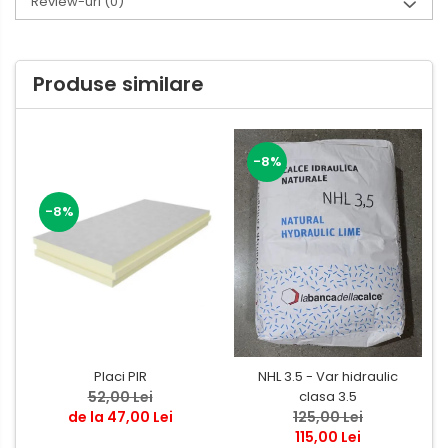
Review-uri
(0)
Produse similare
-8%
-8%
Placi PIR
NHL 3.5 - Var hidraulic
52,00 Lei
clasa 3.5
de la 47,00 Lei
125,00 Lei
115,00 Lei