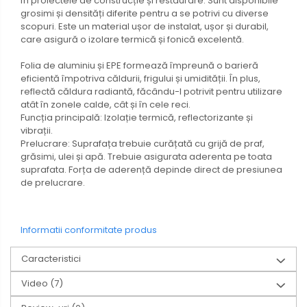
în proiectele de construcție și restaurare. Sunt disponibile
grosimi și densități diferite pentru a se potrivi cu diverse
scopuri. Este un material ușor de instalat, ușor și durabil,
care asigură o izolare termică și fonică excelentă.
Folia de aluminiu și EPE formează împreună o barieră
eficientă împotriva căldurii, frigului și umidității. În plus,
reflectă căldura radiantă, făcându-l potrivit pentru utilizare
atât în ​​zonele calde, cât și în cele reci.
Funcția principală: Izolație termică, reflectorizante și
vibrații.
Prelucrare: Suprafața trebuie curățată cu grijă de praf,
grăsimi, ulei și apă. Trebuie asigurata aderenta pe toata
suprafata. Forța de aderență depinde direct de presiunea
de prelucrare.
Informatii conformitate produs
Caracteristici
Video
(7)