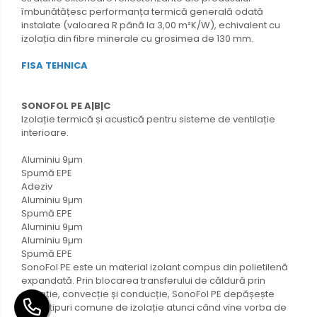
îmbunătățesc performanța termică generală odată
instalate (valoarea R până la 3,00 m²K/W), echivalent cu
izolația din fibre minerale cu grosimea de 130 mm.
FISA TEHNICA
SONOFOL PE A|B|C
Izolație termică și acustică pentru sisteme de ventilație
interioare.
Aluminiu 9µm
Spumă EPE
Adeziv
Aluminiu 9µm
Spumă EPE
Aluminiu 9µm
Aluminiu 9µm
Spumă EPE
SonoFol PE este un material izolant compus din polietilenă
expandată. Prin blocarea transferului de căldură prin
radiație, convecție și conducție, SonoFol PE depășește
multe tipuri comune de izolație atunci când vine vorba de