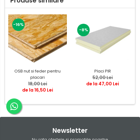
Produse similare
-16%
-8%
OSB nut si feder pentru
Placi PIR
placari
52,00 Lei
18,00 Lei
de la 47,00 Lei
de la 16,50 Lei
Newsletter
Nu rata ofertele si promotiile noastre