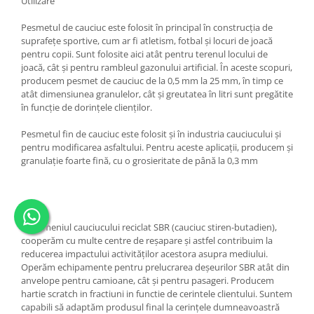
Utilizare
Pesmetul de cauciuc este folosit în principal în construcția de
suprafețe sportive, cum ar fi atletism, fotbal și locuri de joacă
pentru copii. Sunt folosite aici atât pentru terenul locului de
joacă, cât și pentru rambleul gazonului artificial. În aceste scopuri,
producem pesmet de cauciuc de la 0,5 mm la 25 mm, în timp ce
atât dimensiunea granulelor, cât și greutatea în litri sunt pregătite
în funcție de dorințele clienților.
Pesmetul fin de cauciuc este folosit și în industria cauciucului și
pentru modificarea asfaltului. Pentru aceste aplicații, producem și
granulație foarte fină, cu o grosieritate de până la 0,3 mm
În domeniul cauciucului reciclat SBR (cauciuc stiren-butadien),
cooperăm cu multe centre de reșapare și astfel contribuim la
reducerea impactului activităților acestora asupra mediului.
Operăm echipamente pentru prelucrarea deșeurilor SBR atât din
anvelope pentru camioane, cât și pentru pasageri. Producem
hartie scratch in fractiuni in functie de cerintele clientului. Suntem
capabili să adaptăm produsul final la cerințele dumneavoastră