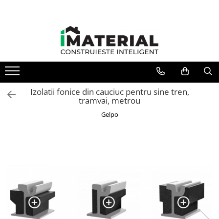
Toate Produsele
Fundație
Structură
Izolatii fonice din cauciuc pentru sine tren,
tramvai, metrou
Zidărie
Gelpo
Izolații
Exterioare
Tâmplărie
Instalații