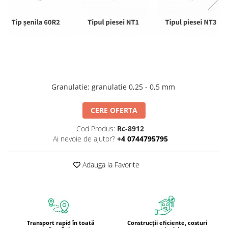
Interioare
Mansarda
Acoperiș
Industrial
Granulatie
:
granulatie 0,25 - 0,5 mm
Proiecte case
CERE OFERTA
Punti termice
Cod Produs:
Rc-8912
Ai nevoie de ajutor?
+4 0744795795
Agro & zootehnie
Fatada ventilata
Adauga la Favorite
Caramizi
Transport rapid în toată
Construcții eficiente, costuri