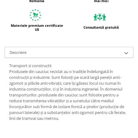
România
mai mici
Materiale premium certificate
Consultanță gratuită
UE
Descriere
Transport si constructii
Produsele din cauciuc reciclat au o tradiție îndelungată în
construcții și industrie. Sunt folosiți pe scară largă pereții anti-
zgomot și plăcile anti-vibrații, care își găsesc locul nu numai în
industria construcțiilor, ci și în industria ingineriei. În domeniul
transporturilor, produsele din cauciuc sunt folosite pentru a
reduce transmiterea vibrațiilor și a sunetului către mediul
înconjurător sub formă de izolare fonică a șinelor (producție de
panouri laterale) și a substanțelor anti-zgomot pentru căi ferate,
linii de tramvai sau metrou.