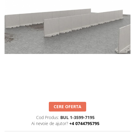
Interioare
Mansarda
Acoperiș
Industrial
Proiecte case
Punti termice
Agro & zootehnie
Fatada ventilata
Caramizi
CERE OFERTA
Cod Produs:
BUL 1-3599-7195
Ai nevoie de ajutor?
+4 0744795795