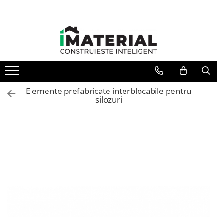
Toate Produsele
Fundație
Structură
Elemente prefabricate interblocabile pentru
silozuri
Zidărie
Izolații
Exterioare
Tâmplărie
Instalații