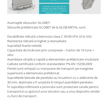
Avantajele silozurilor SILOBET:
Silozurile prefabricate SILOBET de la GLOB-METAL sunt:
Durabilitate ridicată a betonului clasa C 35/45 XF4, XC4, XA2
Rezistență ridicată la îngheț și etanșeitate
Suprafață foarte netedă
Capacitate de încărcare prin compresie – tractor de 16 tone +
siloz
Asamblare simplă și rapidă a elementelor prefabricate modulare
Calitate certificată conform standardelor PN-EN 15258:2009
Pereții sunt echipați cu manșoane de transport pe marginea
superioară a elementului prefabricat.
Suprafețele laterale ale peretelui au încuietori cu o adâncime de
30 mm, destinate a fi umplute în timpul asamblării peretelui.
În suprafața inferioară a piciorului sunt proiectate canale pentru
transportul cu ajutorul unui stivuitor sau a unui dispozitiv similar
cu furci de transport.