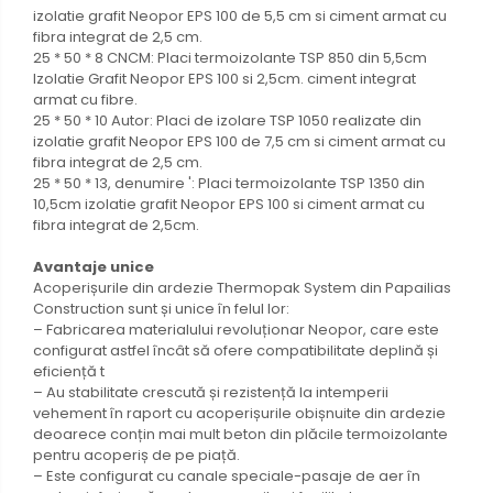
izolatie grafit Neopor EPS 100 de 5,5 cm si ciment armat cu
fibra integrat de 2,5 cm.
25 * 50 * 8 CNCM: Placi termoizolante TSP 850 din 5,5cm
Izolatie Grafit Neopor EPS 100 si 2,5cm. ciment integrat
armat cu fibre.
25 * 50 * 10 Autor: Placi de izolare TSP 1050 realizate din
izolatie grafit Neopor EPS 100 de 7,5 cm si ciment armat cu
fibra integrat de 2,5 cm.
25 * 50 * 13, denumire ': Placi termoizolante TSP 1350 din
10,5cm izolatie grafit Neopor EPS 100 si ciment armat cu
fibra integrat de 2,5cm.
Avantaje unice
Acoperișurile din ardezie Thermopak System din Papailias
Construction sunt și unice în felul lor:
– Fabricarea materialului revoluționar Neopor, care este
configurat astfel încât să ofere compatibilitate deplină și
eficiență t
– Au stabilitate crescută și rezistență la intemperii
vehement în raport cu acoperișurile obișnuite din ardezie
deoarece conțin mai mult beton din plăcile termoizolante
pentru acoperiș de pe piață.
– Este configurat cu canale speciale-pasaje de aer în