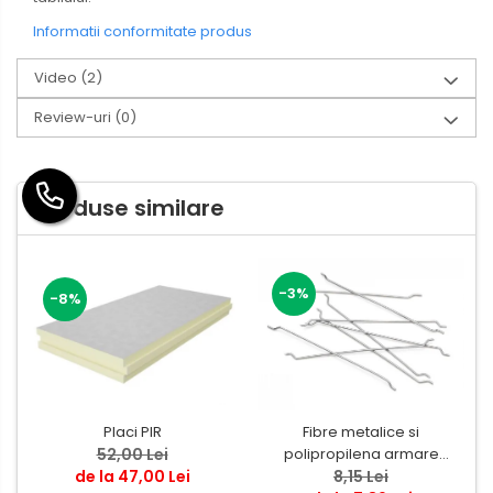
Informatii conformitate produs
Video
(2)
Review-uri
(0)
Produse similare
-3%
-8%
Placi PIR
Fibre metalice si
52,00 Lei
polipropilena armare
de la 47,00 Lei
8,15 Lei
beton