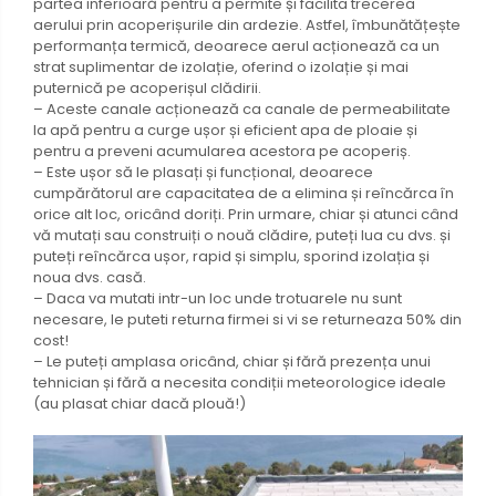
partea inferioară pentru a permite și facilita trecerea
aerului prin acoperișurile din ardezie. Astfel, îmbunătățește
performanța termică, deoarece aerul acționează ca un
strat suplimentar de izolație, oferind o izolație și mai
puternică pe acoperișul clădirii.
– Aceste canale acționează ca canale de permeabilitate
la apă pentru a curge ușor și eficient apa de ploaie și
pentru a preveni acumularea acestora pe acoperiș.
– Este ușor să le plasați și funcțional, deoarece
cumpărătorul are capacitatea de a elimina și reîncărca în
orice alt loc, oricând doriți. Prin urmare, chiar și atunci când
vă mutați sau construiți o nouă clădire, puteți lua cu dvs. și
puteți reîncărca ușor, rapid și simplu, sporind izolația și
noua dvs. casă.
– Daca va mutati intr-un loc unde trotuarele nu sunt
necesare, le puteti returna firmei si vi se returneaza 50% din
cost!
– Le puteți amplasa oricând, chiar și fără prezența unui
tehnician și fără a necesita condiții meteorologice ideale
(au plasat chiar dacă plouă!)