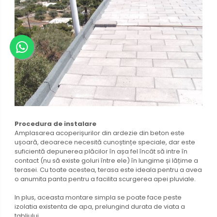
Procedura de instalare
Amplasarea acoperișurilor din ardezie din beton este
ușoară, deoarece necesită cunoștințe speciale, dar este
suficientă depunerea plăcilor în așa fel încât să intre în
contact (nu să existe goluri între ele) în lungime și lățime a
terasei. Cu toate acestea, terasa este ideala pentru a avea
o anumita panta pentru a facilita scurgerea apei pluviale.
In plus, aceasta montare simpla se poate face peste
izolatia existenta de apa, prelungind durata de viata a
tabliului.