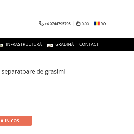
+4 0744795795
0,00
RO
INFRASTRUCTURĂ
GRADINĂ
CONTACT
e, separatoare de grasimi
A IN COS