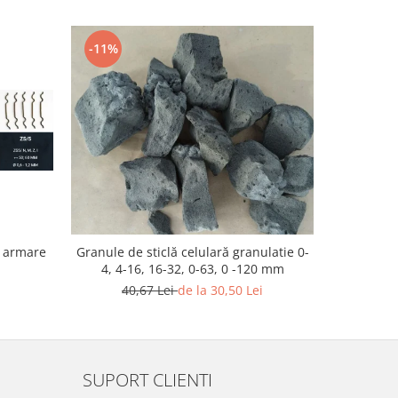
-11%
-9%
Cofraj
u armare
Granule de sticlă celulară granulatie 0-
4, 4-16, 16-32, 0-63, 0 -120 mm
1
40,67 Lei
de la 30,50 Lei
SUPORT CLIENTI