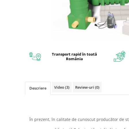
Interioare
Mansarda
Acoperiș
Industrial
Proiecte case
Transport rapid în toată
România
Punti termice
Agro & zootehnie
Video
(3)
Review-uri
(0)
Fatada ventilata
Descriere
Caramizi
În prezent, în calitate de cunoscut producător de st