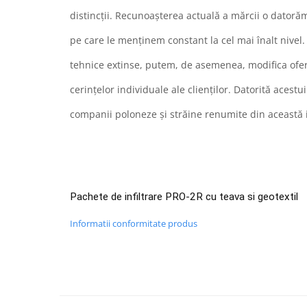
distincții. Recunoașterea actuală a mărcii o datorăm
pe care le menținem constant la cel mai înalt nivel.
tehnice extinse, putem, de asemenea, modifica ofer
cerințelor individuale ale clienților. Datorită acest
companii poloneze și străine renumite din această 
Pachete de infiltrare PRO-2R cu teava si geotextil
Informatii conformitate produs