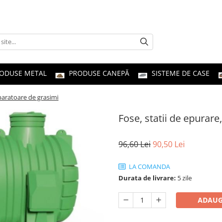
ODUSE METAL
PRODUSE CANEPĂ
SISTEME DE CASE
eparatoare de grasimi
Fose, statii de epurar
96,60 Lei
90,50 Lei
LA COMANDA
Durata de livrare:
5 zile
ADAUG