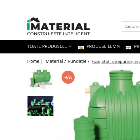
Toate Produsele
Fundație
TOATE PRODUSELE
PRODUSE LEMN
PR
Structură
Home | iMaterial /
Fundație /
Fose, statii de epurare, s
Zidărie
-6%
Izolații
Exterioare
Tâmplărie
Instalații