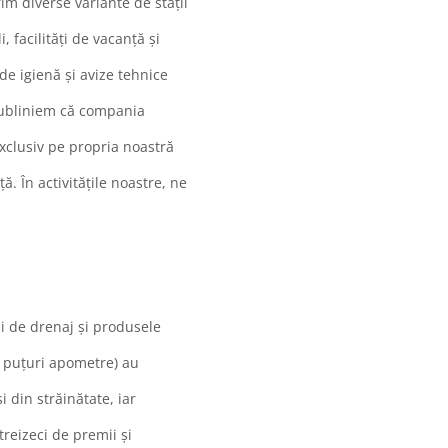
rim diverse variante de stații
 facilități de vacanță și
de igienă și avize tehnice
 subliniem că compania
exclusiv pe propria noastră
. În activitățile noastre, ne
și de drenaj și produsele
e, puțuri apometre) au
și din străinătate, iar
treizeci de premii și