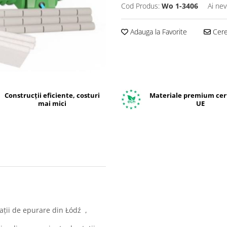
Cod Produs:
Wo 1-3406
Ai nev
Adauga la Favorite
Cere 
Construcții eficiente, costuri
Materiale premium cert
mai mici
UE
ații de epurare din Łódź ,