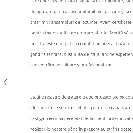
care operează în toată Polonia și în străinătate, ofe
de epurare pentru case unifamiliale, precum și școli,
chiar mici ansambluri de locuințe. Avem certificate 
pentru toate stațiile de epurare oferite. Merită să
noastră este o inițiativă complet poloneză, bazată 
gândire tehnică, susținută de mulți ani de experiență
concentrăm pe calitate și profesionalism.
Stațiile noastre de tratare a apelor uzate biologice 
aferente (fose septice sigilate, puțuri de canalizar
câștigat recunoaștere atât de la clienții interni, cât 
realizările noastre până în prezent au strâns peste 