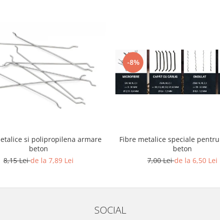
-8%
etalice si polipropilena armare
Fibre metalice speciale pentr
beton
beton
8,15 Lei
de la 7,89 Lei
7,00 Lei
de la 6,50 Lei
SOCIAL