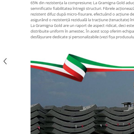
65% din rezistența la compresiune; La Gramigna Gold aduce
semnificativ fiabilitatea întregii structuri. Fibrele acțion
rezistent difuz după micro-fisurare, efectuând o acțiune de 
asigurând o rezistență reziduală la tracțiune (tenacitate) 
La Gramigna Gold are un raport de aspect ridicat, deci este 
distribuite uniform în amestec. În acest scop oferim echip
desfășurare dedicate și personalizabile (vezi fișa produsulu