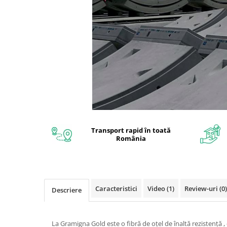
Interioare
Mansarda
Acoperiș
Industrial
Proiecte case
Punti termice
Transport rapid în toată
România
Agro & zootehnie
Fatada ventilata
Caramizi
Caracteristici
Video
(1)
Review-uri
(0)
Descriere
La Gramigna Gold este o fibră de oțel de înaltă rezistență ,