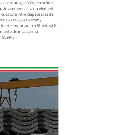
 acest prag la 80% , crescând
ează, de asemenea, ca un element
cusătură între clapete și astfel
între 1500 și 2500 N/mm₂.
foarte important ca fibrele să fie
amente de încărcare și
i SC99/3 ).