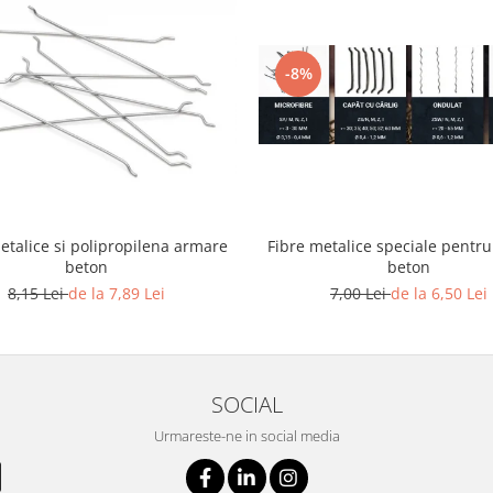
-8%
etalice si polipropilena armare
Fibre metalice speciale pentr
beton
beton
8,15 Lei
de la 7,89 Lei
7,00 Lei
de la 6,50 Lei
SOCIAL
Urmareste-ne in social media