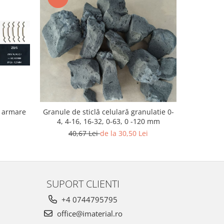
-9%
Cofraj
u armare
Granule de sticlă celulară granulatie 0-
4, 4-16, 16-32, 0-63, 0 -120 mm
1
40,67 Lei
de la 30,50 Lei
SUPORT CLIENTI
+4 0744795795
office@imaterial.ro