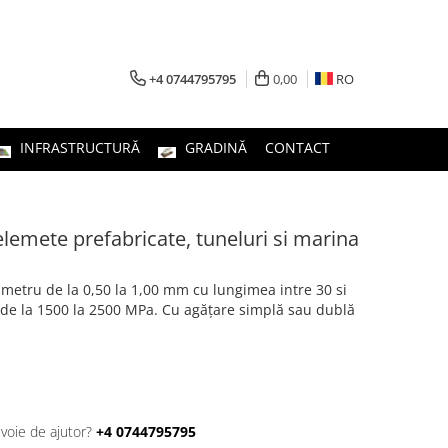
+4 0744795795
0,00
RO
INFRASTRUCTURĂ
GRADINĂ
CONTACT
elemete prefabricate, tuneluri si marina
ametru de la 0,50 la 1,00 mm cu lungimea intre 30 si
 de la 1500 la 2500 MPa. Cu agățare simplă sau dublă
evoie de ajutor?
+4 0744795795