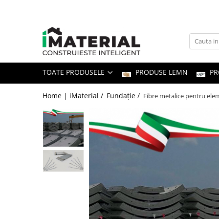
Toate Produsele
Fundație
TOATE PRODUSELE
PRODUSE LEMN
PR
Structură
Home | iMaterial /
Fundație /
Fibre metalice pentru elem
Zidărie
Izolații
Exterioare
Tâmplărie
Instalații