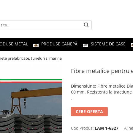
ODUSE METAL
PRODUSE CANEPĂ
SISTEME DE CASE
ete prefabricate, tuneluri si marina
Fibre metalice pentru 
Dimensiune
:
Fibre metalice Di
60 mm. Rezistenta la tractiune
.
CERE OFERTA
Cod Produs:
LAM 1-6527
Ai n