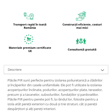
Transport rapid în toată
Construcții eficiente, costuri
România
mai mici
Materiale premium certificate
Consultanță gratuită
UE
Descriere
Plăcile PIR sunt perfecte pentru izolarea poliuretanică a clădirilor
și încăperilor din casele unifamiliale. Ele pot fi utilizate la izolarea
acoperișurilor înclinate, podurilor, acoperișurilor plate, teraselor,
precum și a tavanelor, subsoluriilor, fundațiilor și pardoselilor.
Plăcile PIR pentru perete pot fi, la rândul lor, folosite pentru a
izola atât pereții exteriori cu două și trei straturi, cât și pereții
despărțitori și alți pereți interiori.