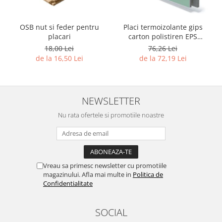
OSB nut si feder pentru
Placi termoizolante gips
placari
carton polistiren EPS
grafitat NEOPOR
18,00 Lei
76,26 Lei
de la 16,50 Lei
de la 72,19 Lei
NEWSLETTER
Nu rata ofertele si promotiile noastre
Vreau sa primesc newsletter cu promotiile
magazinului. Afla mai multe in
Politica de
Confidentialitate
SOCIAL