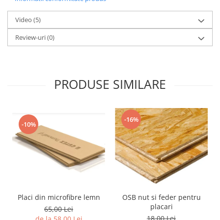
Video
(5)
Review-uri
(0)
PRODUSE SIMILARE
-16%
-10%
Placi din microfibre lemn
OSB nut si feder pentru
placari
65,00 Lei
18,00 Lei
de la 58,00 Lei