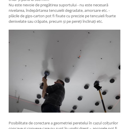
Nu este nevoie de pregătirea suportului - nu este necesară
nivelarea, îndepărtarea tencuielii degradate, amorsare etc. -
plăcile de gips-carton pot fi fixate cu precizie pe tencuieli foarte
denivelate sau crăpate, precum și pe pereți înclinați etc.
Posibilitate de corectare a geometriei peretelui în cazul colțurilor
concave și convexe care nu sunt în unghi drept – ancorele pot fi