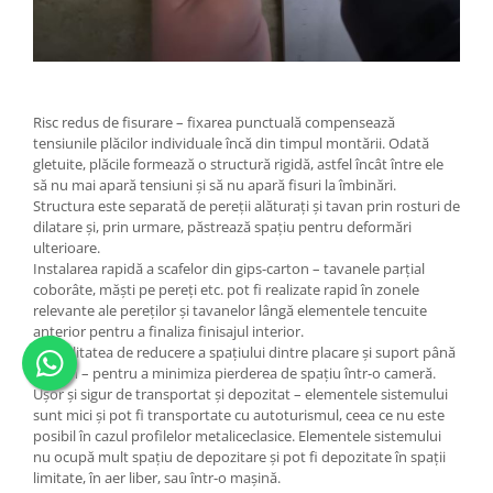
Risc redus de fisurare – fixarea punctuală compensează
tensiunile plăcilor individuale încă din timpul montării. Odată
gletuite, plăcile formează o structură rigidă, astfel încât între ele
să nu mai apară tensiuni și să nu apară fisuri la îmbinări.
Structura este separată de pereții alăturați și tavan prin rosturi de
dilatare și, prin urmare, păstrează spațiu pentru deformări
ulterioare.
Instalarea rapidă a scafelor din gips-carton – tavanele parțial
coborâte, măști pe pereți etc. pot fi realizate rapid în zonele
relevante ale pereților și tavanelor lângă elementele tencuite
anterior pentru a finaliza finisajul interior.
Posibilitatea de reducere a spațiului dintre placare și suport până
la 1 cm – pentru a minimiza pierderea de spațiu într-o cameră.
Ușor și sigur de transportat și depozitat – elementele sistemului
sunt mici și pot fi transportate cu autoturismul, ceea ce nu este
posibil în cazul profilelor metaliceclasice. Elementele sistemului
nu ocupă mult spațiu de depozitare și pot fi depozitate în spații
limitate, în aer liber, sau într-o mașină.