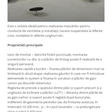
Este o soluție ideală pentru realizarea mascărilor pentru
conducte de ventilatie și instațlații, tavane suspendate la diferite
cote, modelate în diferite unghiuri etc.
Proprietăți principale
Ușor de montat – datorită fixării punctuale, montarea
(conectorilor cu disc și a plăcilor de finisaj) poate fi realizată de o
singură persoană.
Realizarea rapidă a lucrării – fixarea plăcilor de dimensiuni mari se
limitează în două etape: realizarea găurilor în care vor fi introduse
elementele m-system și fixarea în șuruburi a plăcilor de gips-
carton pe discurile sistemului.
Reglarea de precizie a spațiului dintre plăci și suport precum și a
unghiului de înclinare a plăcilor (±27°) – distanța dintre plăcile de
ex.gips-carton și suport poate fi reglată după bunul plac,
indiferent de geometria peretelui sau de finisarea acestuia, în
intervalul 10-200 mm , și – în cazul tavanelor – cu prelungitoare
chiar și până la 500 mm.