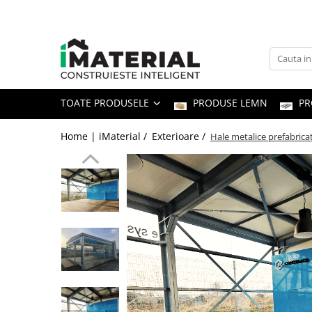
Toate Produsele
Fundație
TOATE PRODUSELE
PRODUSE LEMN
PR
Structură
Home | iMaterial /
Exterioare /
Hale metalice prefabricat
Zidărie
Izolații
Exterioare
Tâmplărie
Instalații