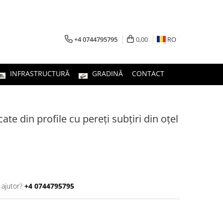
+4 0744795795
0,00
RO
INFRASTRUCTURĂ
GRADINĂ
CONTACT
ate din profile cu pereți subțiri din oțel
 ajutor?
+4 0744795795