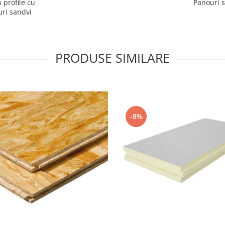
 profile cu
Panouri s
uri sandvi
PRODUSE SIMILARE
-8%