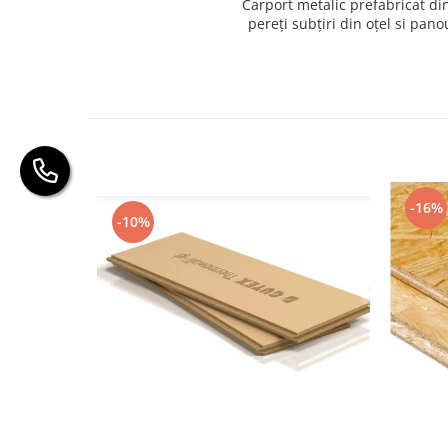
Carport metalic prefabricat din
pereți subțiri din oțel si pano
-16%
-10%