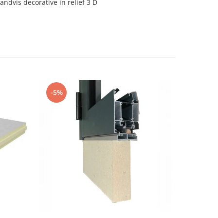
andvis decorative in relief 3 D
-5%
-25%