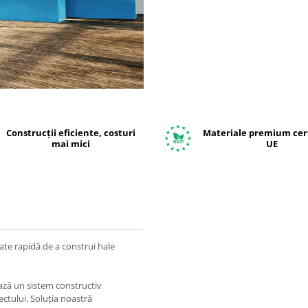
Construcții eficiente, costuri
Materiale premium cert
mai mici
UE
ate rapidă de a construi hale
ază un sistem constructiv
ctului. Soluția noastră