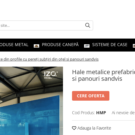
ODUSE METAL
PRODUSE CANEPĂ
SISTEME DE CASE
e din profile cu pereți subțiri din oțel si panouri sandvis
Hale metalice prefabric
si panouri sandvis
CERE OFERTA
Cod Produs:
HMP
Ai nevoie de
Adauga la Favorite