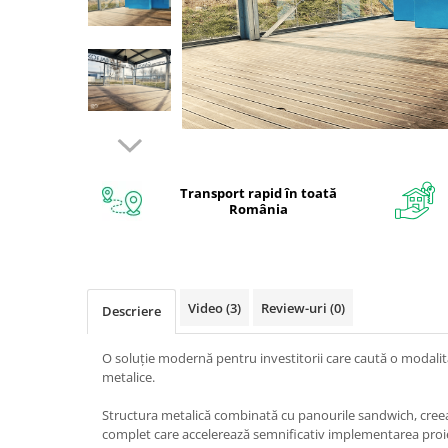
Interioare
Mansarda
Acoperiș
Industrial
Proiecte case
Transport rapid în toată
România
Punti termice
Agro & zootehnie
Fatada ventilata
Video
(3)
Review-uri
(0)
Descriere
Caramizi
O soluție modernă pentru investitorii care caută o modalit
metalice.
Structura metalică combinată cu panourile sandwich, cree
complet care accelerează semnificativ implementarea proie