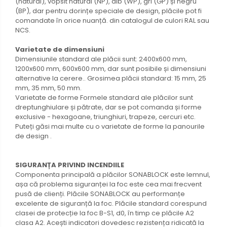
(natural), vopsit natural (NP), alb (WP), gri (GP) și negru
(BP), dar pentru dorințe speciale de design, plăcile pot fi
comandate în orice nuanță. din catalogul de culori RAL sau
NCS.
Varietate de dimensiuni
Dimensiunile standard ale plăcii sunt: ​​2400x600 mm,
1200x600 mm, 600x600 mm, dar sunt posibile și dimensiuni
alternative la cerere.. Grosimea plăcii standard: 15 mm, 25
mm, 35 mm, 50 mm.
Varietate de forme Formele standard ale plăcilor sunt
dreptunghiulare și pătrate, dar se pot comanda și forme
exclusive - hexagoane, triunghiuri, trapeze, cercuri etc.
Puteți găsi mai multe cu o varietate de forme la panourile
de design .
SIGURANȚA PRIVIND INCENDIILE
Componenta principală a plăcilor SONABLOCK este lemnul,
așa că problema siguranței la foc este cea mai frecvent
pusă de clienți. Plăcile SONABLOCK au performanțe
excelente de siguranță la foc. Plăcile standard corespund
clasei de protecție la foc B-S1, d0, în timp ce plăcile A2
clasa A2. Acești indicatori dovedesc rezistența ridicată la