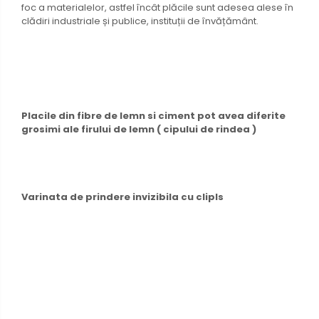
foc a materialelor, astfel încât plăcile sunt adesea alese în
clădiri industriale și publice, instituții de învățământ.
Placile din fibre de lemn si ciment pot avea diferite
grosimi ale firului de lemn ( cipului de rindea )
Varinata de prindere invizibila cu clipls