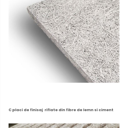
C placi de finisaj riflate din fibre de lemn si ciment