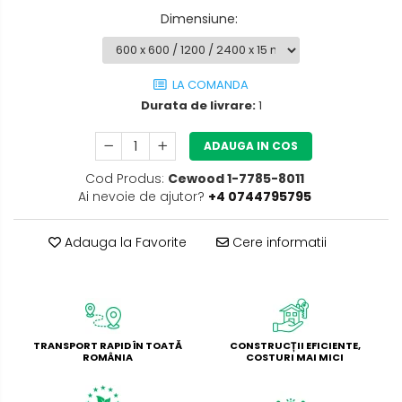
Dimensiune
:
LA COMANDA
Durata de livrare:
1
ADAUGA IN COS
Cod Produs:
Cewood 1-7785-8011
Ai nevoie de ajutor?
+4 0744795795
Adauga la Favorite
Cere informatii
TRANSPORT RAPID ÎN TOATĂ
CONSTRUCȚII EFICIENTE,
ROMÂNIA
COSTURI MAI MICI