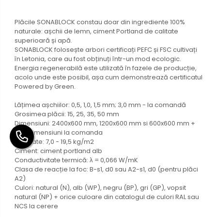
Plăcile SONABLOCK constau doar din ingrediente 100%
naturale: așchii de lemn, ciment Portland de calitate
superioară și apă.
SONABLOCK folosește arbori certificați PEFC și FSC cultivați
în Letonia, care au fost obținuți într-un mod ecologic.
Energia regenerabilă este utilizată în fazele de producție,
acolo unde este posibil, așa cum demonstrează certificatul
Powered by Green.
Lățimea așchiilor: 0,5, 1,0, 1,5 mm; 3,0 mm - la comandă
Grosimea plăcii: 15, 25, 35, 50 mm
Dimensiuni: 2400x600 mm, 1200x600 mm si 600x600 mm +
alte dimensiuni la comanda
Greutate: 7,0 - 19,5 kg/m2
Ciment: ciment portland alb
Conductivitate termică: λ = 0,066 W/mK
Clasa de reacție la foc: B-s1, d0 sau A2-s1, d0 (pentru plăci
A2)
Culori: natural (N), alb (WP), negru (BP), gri (GP), vopsit
natural (NP) + orice culoare din catalogul de culori RAL sau
NCS la cerere