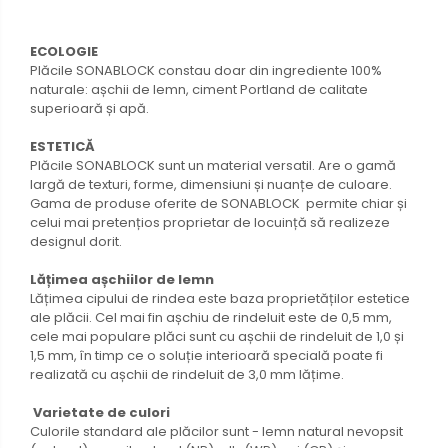
ECOLOGIE
Plăcile SONABLOCK constau doar din ingrediente 100%
naturale: așchii de lemn, ciment Portland de calitate
superioară și apă.
ESTETICĂ
Plăcile SONABLOCK sunt un material versatil. Are o gamă
largă de texturi, forme, dimensiuni și nuanțe de culoare.
Gama de produse oferite de SONABLOCK permite chiar și
celui mai pretențios proprietar de locuință să realizeze
designul dorit.
Lățimea așchiilor de lemn
Lățimea cipului de rindea este baza proprietăților estetice
ale plăcii. Cel mai fin așchiu de rindeluit este de 0,5 mm,
cele mai populare plăci sunt cu așchii de rindeluit de 1,0 și
1,5 mm, în timp ce o soluție interioară specială poate fi
realizată cu așchii de rindeluit de 3,0 mm lățime.
Varietate de culori
Culorile standard ale plăcilor sunt - lemn natural nevopsit