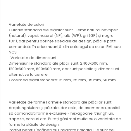
Varietate de culori
Culorile standard ale plăcilor sunt - lemn natural nevopsit
(natural), vopsit natural (NP), alb (WP), gri (GP) și negru
(BP), dar pentru dorințe speciale de design, plăcile pot fi
comandate în orice nuanță. din catalogul de culori RAL sau
NCS.
Varietate de dimensiuni
Dimensiunile standard ale plăcii sunt: 2400x600 mm,
1200x600 mm, 600x600 mm, dar sunt posibile și dimensiuni
alternative la cerere.
Grosimea plăcii standard: 15 mm, 25 mm, 35 mm, 50 mm
Varietate de forme Formele standard ale plăcilor sunt
dreptunghiulare și pătrate, dar este, de asemenea, posibil
să comandați forme exclusive - hexagoane, triunghiuri,
trapeze, cercuri etc. Puteți găsi mai multe cu o varietate de
forme la plăcile de design.
Potrivit pentru încăperi cu umiditate ridicată. Ele sunt cel