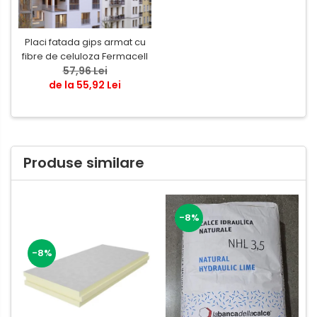
Placi fatada gips armat cu
fibre de celuloza Fermacell
57,96 Lei
de la 55,92 Lei
Produse similare
-8%
-8%