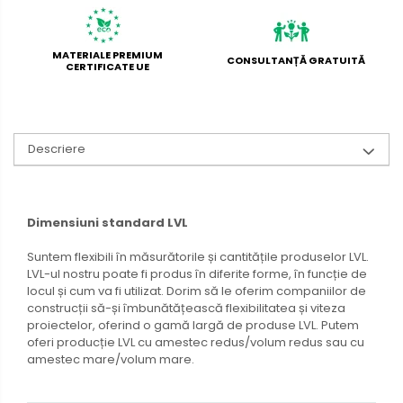
MATERIALE PREMIUM
CONSULTANȚĂ GRATUITĂ
CERTIFICATE UE
Descriere
Dimensiuni standard LVL
Suntem flexibili în măsurătorile și cantitățile produselor LVL.
LVL-ul nostru poate fi produs în diferite forme, în funcție de
locul și cum va fi utilizat. Dorim să le oferim companiilor de
construcții să-și îmbunătățească flexibilitatea și viteza
proiectelor, oferind o gamă largă de produse LVL. Putem
oferi producție LVL cu amestec redus/volum redus sau cu
amestec mare/volum mare.