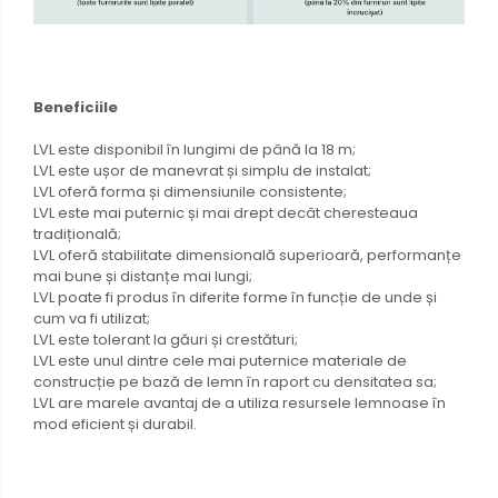
Beneficiile
LVL este disponibil în lungimi de până la 18 m;
LVL este ușor de manevrat și simplu de instalat;
LVL oferă forma și dimensiunile consistente;
LVL este mai puternic și mai drept decât cheresteaua
tradițională;
LVL oferă stabilitate dimensională superioară, performanțe
mai bune și distanțe mai lungi;
LVL poate fi produs în diferite forme în funcție de unde și
cum va fi utilizat;
LVL este tolerant la găuri și crestături;
LVL este unul dintre cele mai puternice materiale de
construcție pe bază de lemn în raport cu densitatea sa;
LVL are marele avantaj de a utiliza resursele lemnoase în
mod eficient și durabil.