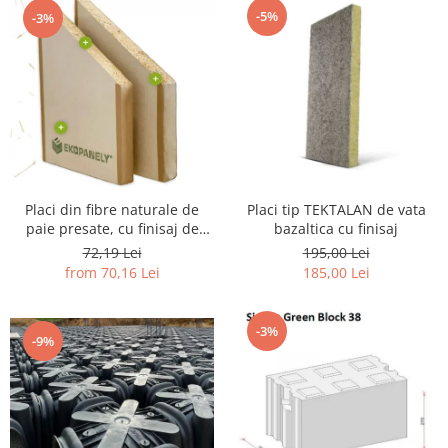
-5%
-3%
Placi din fibre naturale de
Placi tip TEKTALAN de vata
paie presate, cu finisaj de
bazaltica cu finisaj
carton
72,19 Lei
195,00 Lei
from 70,16 Lei
185,00 Lei
-3%
-9%