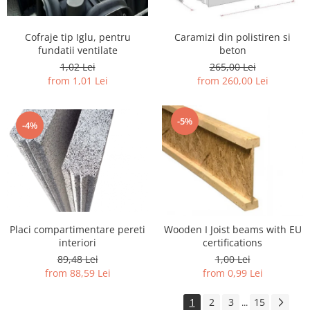
Cofraje tip Iglu, pentru
Caramizi din polistiren si
fundatii ventilate
beton
1,02 Lei
265,00 Lei
from 1,01 Lei
from 260,00 Lei
-5%
-4%
Placi compartimentare pereti
Wooden I Joist beams with EU
interiori
certifications
89,48 Lei
1,00 Lei
from 88,59 Lei
from 0,99 Lei
1
2
3
15
...