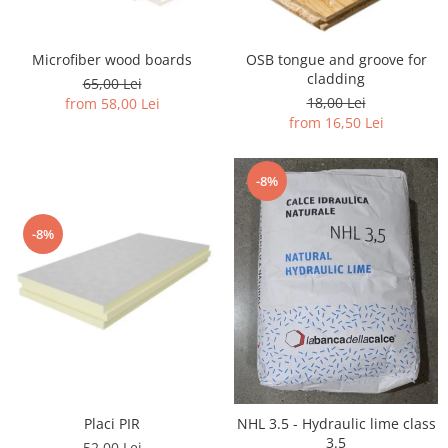
Microfiber wood boards
OSB tongue and groove for
cladding
65,00 Lei
18,00 Lei
from 58,00 Lei
from 16,50 Lei
-8%
-8%
Placi PIR
NHL 3.5 - Hydraulic lime class
3.5
52,00 Lei