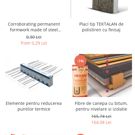
Corroborating permanent
Placi tip TEKTALAN de
formwork made of steel
polistiren cu finisaj
sheets for concrete slabs
0,30 Lei
from 0,29 Lei
-1%
Elemente pentru reducerea
Fibre de canepa cu bitum,
puntilor termice
pentru nivelare si izolatie
165,74 Lei
164,08 Lei