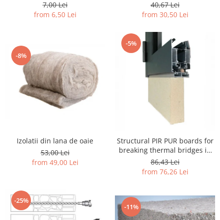
63, 0 -120 mm
7,00 Lei
40,67 Lei
from 6,50 Lei
from 30,50 Lei
-5%
-8%
Izolatii din lana de oaie
Structural PIR PUR boards for
breaking thermal bridges in
53,00 Lei
joinery
86,43 Lei
from 49,00 Lei
from 76,26 Lei
-25%
-11%