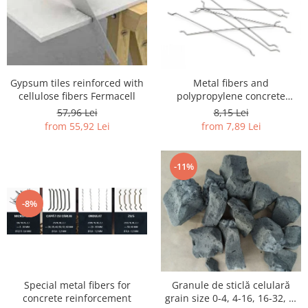
Gypsum tiles reinforced with
Metal fibers and
cellulose fibers Fermacell
polypropylene concrete
reinforcement
57,96 Lei
8,15 Lei
from 55,92 Lei
from 7,89 Lei
-11%
-8%
Special metal fibers for
Granule de sticlă celulară
concrete reinforcement
grain size 0-4, 4-16, 16-32, 0-