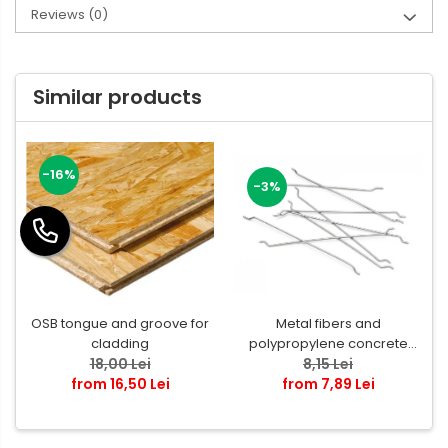
Reviews
(0)
Similar products
-16%
-3%
OSB tongue and groove for
Metal fibers and
cladding
polypropylene concrete
18,00 Lei
reinforcement
8,15 Lei
from 16,50 Lei
from 7,89 Lei