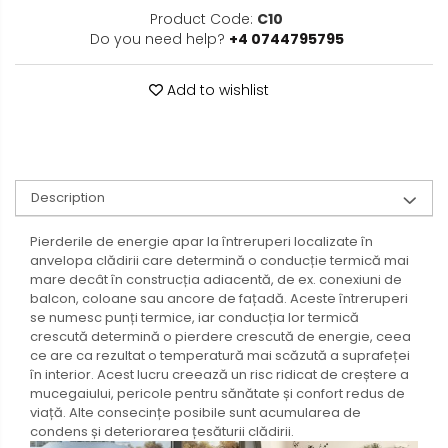
Product Code:
C10
Do you need help?
+4 0744795795
Add to wishlist
Description
Pierderile de energie apar la întreruperi localizate în
anvelopa clădirii care determină o conducție termică mai
mare decât în ​​construcția adiacentă, de ex. conexiuni de
balcon, coloane sau ancore de fațadă. Aceste întreruperi
se numesc punți termice, iar conducția lor termică
crescută determină o pierdere crescută de energie, ceea
ce are ca rezultat o temperatură mai scăzută a suprafeței
în interior. Acest lucru creează un risc ridicat de creștere a
mucegaiului, pericole pentru sănătate și confort redus de
viață. Alte consecințe posibile sunt acumularea de
condens și deteriorarea țesăturii clădirii.