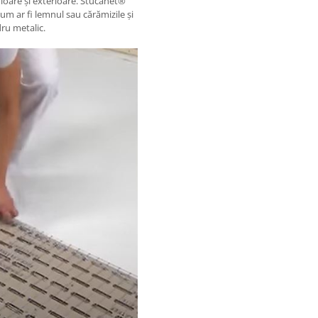
erioare și exterioare. Stucanet®
 cum ar fi lemnul sau cărămizile și
dru metalic.