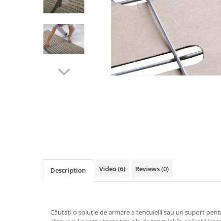
Ventilated fasade
Bricks
Video
(6)
Reviews
(0)
Description
Căutați o soluție de armare a tencuielii sau un suport pen