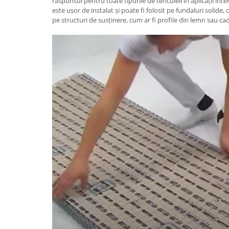
răspunsul pentru toate tipurile de tencuieli în aplicații int
este ușor de instalat și poate fi folosit pe fundaluri solide,
pe structuri de susținere, cum ar fi profile din lemn sau ca