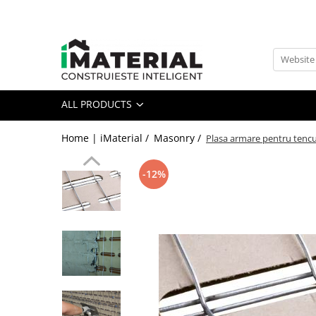
All Products
Foundation
Structure
ALL PRODUCTS
Masonry
Insulations
Home | iMaterial /
Masonry /
Plasa armare pentru tencui
Exterior
Doors and windows
-12%
installations
Interior
Attic
Roof
Industrial
House projects
Thermal bridges
Agro & zootehnie