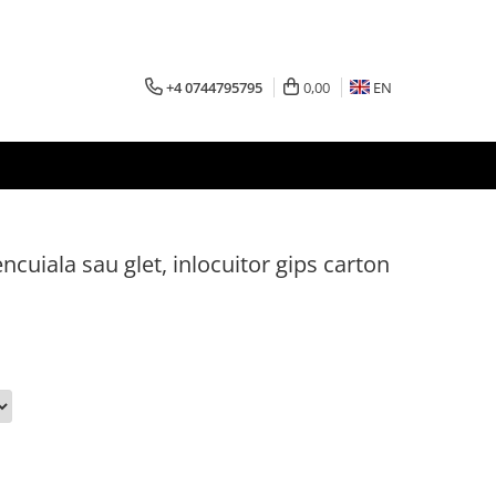
+4 0744795795
0,00
EN
cuiala sau glet, inlocuitor gips carton