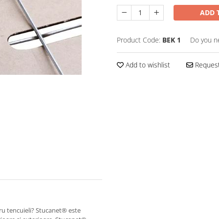
ADD 
Product Code:
BEK 1
Do you n
Add to wishlist
Request
tru tencuieli? Stucanet® este