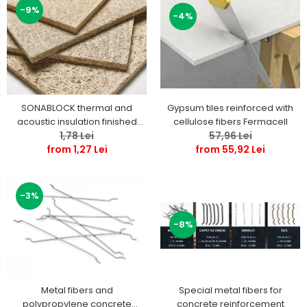
-9%
-4%
SONABLOCK thermal and
Gypsum tiles reinforced with
acoustic insulation finished
cellulose fibers Fermacell
1,78 Lei
boards
57,96 Lei
from 1,27 Lei
from 55,92 Lei
-3%
-8%
Special metal fibers for
Metal fibers and
concrete reinforcement
polypropylene concrete