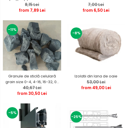
7,00 Lei
reinforcement
8,15 Lei
from 6,50 Lei
from 7,89 Lei
-11%
-8%
Izolatii din lana de oaie
Granule de sticlă celulară
53,00 Lei
grain size 0-4, 4-16, 16-32, 0-
from 49,00 Lei
40,67 Lei
63, 0 -120 mm
from 30,50 Lei
-5%
-25%