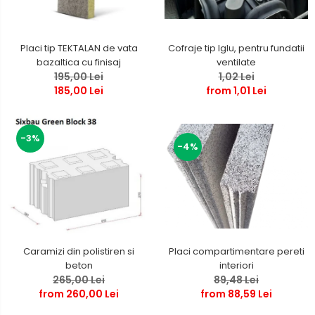
Placi tip TEKTALAN de vata
Cofraje tip Iglu, pentru fundatii
bazaltica cu finisaj
ventilate
195,00 Lei
1,02 Lei
185,00 Lei
from 1,01 Lei
-3%
-4%
Caramizi din polistiren si
Placi compartimentare pereti
beton
interiori
265,00 Lei
89,48 Lei
from 260,00 Lei
from 88,59 Lei