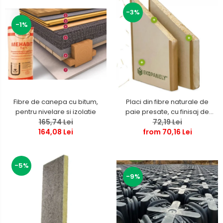
-3%
-1%
Fibre de canepa cu bitum,
Placi din fibre naturale de
pentru nivelare si izolatie
paie presate, cu finisaj de
165,74 Lei
72,19 Lei
carton
164,08 Lei
from 70,16 Lei
-5%
-9%