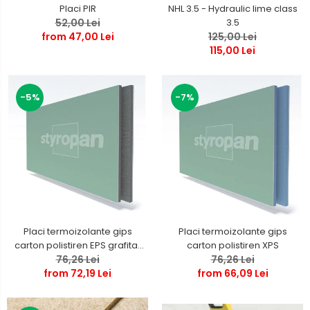
Placi PIR
NHL 3.5 - Hydraulic lime class
52,00 Lei
3.5
from 47,00 Lei
125,00 Lei
115,00 Lei
-7%
-5%
Placi termoizolante gips
Placi termoizolante gips
carton polistiren EPS grafitat
carton polistiren XPS
76,26 Lei
NEOPOR
76,26 Lei
from 72,19 Lei
from 66,09 Lei