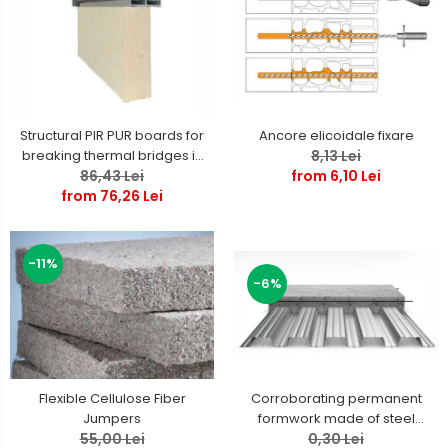
Ancore elicoidale fixare
Structural PIR PUR boards for
8,13 Lei
breaking thermal bridges in
from 6,10 Lei
86,43 Lei
joinery
from 76,26 Lei
-11%
-6%
Flexible Cellulose Fiber
Corroborating permanent
Jumpers
formwork made of steel
55,00 Lei
sheets for concrete slabs
0,30 Lei