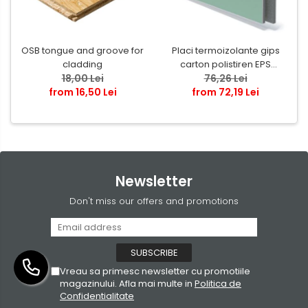
OSB tongue and groove for
Placi termoizolante gips
cladding
carton polistiren EPS
18,00 Lei
grafitat NEOPOR
76,26 Lei
from 16,50 Lei
from 72,19 Lei
Newsletter
Don't miss our offers and promotions
Vreau sa primesc newsletter cu promotiile
magazinului. Afla mai multe in
Politica de
Confidentialitate