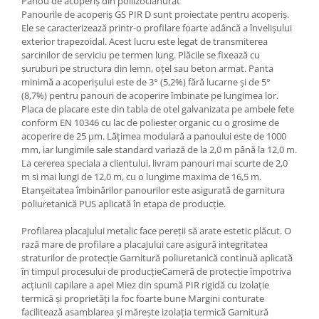
Panou de acoperiș din poliizocianurat
Panourile de acoperiș GS PIR D sunt proiectate pentru acoperiș.
Ele se caracterizează printr-o profilare foarte adâncă a învelișului
exterior trapezoidal. Acest lucru este legat de transmiterea
sarcinilor de serviciu pe termen lung. Plăcile se fixează cu
șuruburi pe structura din lemn, oțel sau beton armat. Panta
minimă a acoperișului este de 3° (5,2%) fără lucarne și de 5°
(8,7%) pentru panouri de acoperire îmbinate pe lungimea lor.
Placa de placare este din tabla de otel galvanizata pe ambele fete
conform EN 10346 cu lac de poliester organic cu o grosime de
acoperire de 25 μm. Lățimea modulară a panoului este de 1000
mm, iar lungimile sale standard variază de la 2,0 m până la 12,0 m.
La cererea speciala a clientului, livram panouri mai scurte de 2,0
m si mai lungi de 12,0 m, cu o lungime maxima de 16,5 m.
Etanșeitatea îmbinărilor panourilor este asigurată de garnitura
poliuretanică PUS aplicată în etapa de producție.
Profilarea placajului metalic face pereții să arate estetic plăcut. O
rază mare de profilare a placajului care asigură integritatea
straturilor de protecție Garnitură poliuretanică continuă aplicată
în timpul procesului de producțieCameră de protecție împotriva
acțiunii capilare a apei Miez din spumă PIR rigidă cu izolație
termică și proprietăți la foc foarte bune Margini conturate
facilitează asamblarea și mărește izolația termică Garnitură