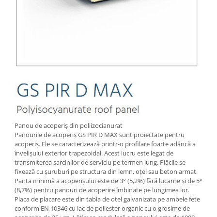
Panou de acoperiș din poliizocianurat
Panourile de acoperiș GS PIR D MAX sunt proiectate pentru
acoperiș. Ele se caracterizează printr-o profilare foarte adâncă a
învelișului exterior trapezoidal. Acest lucru este legat de
transmiterea sarcinilor de serviciu pe termen lung. Plăcile se
fixează cu șuruburi pe structura din lemn, oțel sau beton armat.
Panta minimă a acoperișului este de 3° (5,2%) fără lucarne și de 5°
(8,7%) pentru panouri de acoperire îmbinate pe lungimea lor.
Placa de placare este din tabla de otel galvanizata pe ambele fete
conform EN 10346 cu lac de poliester organic cu o grosime de