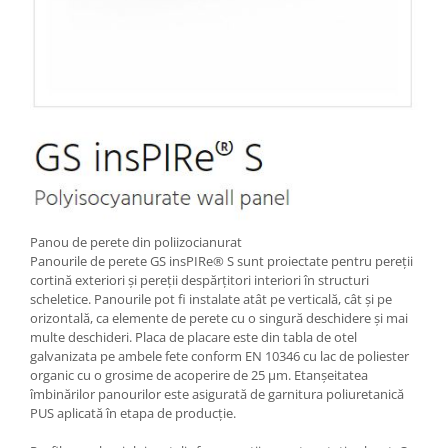
Panou de perete din poliizocianurat
Panourile de perete GS insPIRe® S sunt proiectate pentru pereții
cortină exteriori și pereții despărțitori interiori în structuri
scheletice. Panourile pot fi instalate atât pe verticală, cât și pe
orizontală, ca elemente de perete cu o singură deschidere și mai
multe deschideri. Placa de placare este din tabla de otel
galvanizata pe ambele fete conform EN 10346 cu lac de poliester
organic cu o grosime de acoperire de 25 μm. Etanșeitatea
îmbinărilor panourilor este asigurată de garnitura poliuretanică
PUS aplicată în etapa de producție.