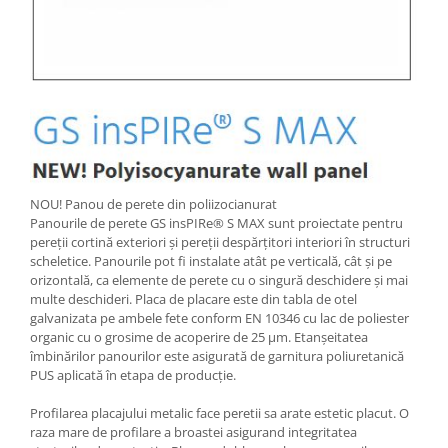
NOU! Panou de perete din poliizocianurat
Panourile de perete GS insPIRe® S MAX sunt proiectate pentru
pereții cortină exteriori și pereții despărțitori interiori în structuri
scheletice. Panourile pot fi instalate atât pe verticală, cât și pe
orizontală, ca elemente de perete cu o singură deschidere și mai
multe deschideri. Placa de placare este din tabla de otel
galvanizata pe ambele fete conform EN 10346 cu lac de poliester
organic cu o grosime de acoperire de 25 μm. Etanșeitatea
îmbinărilor panourilor este asigurată de garnitura poliuretanică
PUS aplicată în etapa de producție.
Profilarea placajului metalic face peretii sa arate estetic placut. O
raza mare de profilare a broastei asigurand integritatea