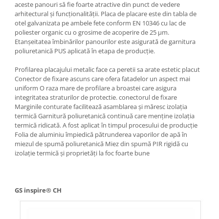
aceste panouri să fie foarte atractive din punct de vedere
arhitectural și funcționalității. Placa de placare este din tabla de
otel galvanizata pe ambele fete conform EN 10346 cu lac de
poliester organic cu o grosime de acoperire de 25 μm.
Etanșeitatea îmbinărilor panourilor este asigurată de garnitura
poliuretanică PUS aplicată în etapa de producție.
Profilarea placajului metalic face ca peretii sa arate estetic placut
Conector de fixare ascuns care ofera fatadelor un aspect mai
uniform O raza mare de profilare a broastei care asigura
integritatea straturilor de protectie. conectorul de fixare
Marginile conturate facilitează asamblarea și măresc izolația
termică Garnitură poliuretanică continuă care menține izolația
termică ridicată. A fost aplicat în timpul procesului de producție
Folia de aluminiu împiedică pătrunderea vaporilor de apă în
miezul de spumă poliuretanică Miez din spumă PIR rigidă cu
izolație termică și proprietăți la foc foarte bune
GS inspire® CH