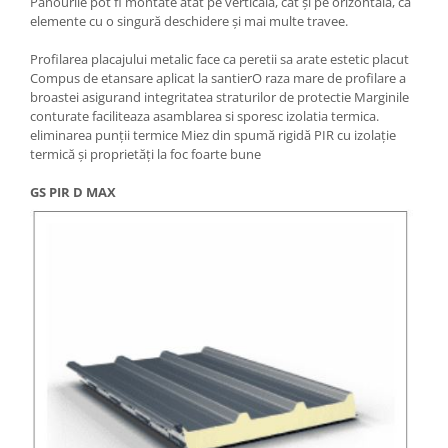
Panourile pot fi montate atât pe verticală, cât și pe orizontală, ca
elemente cu o singură deschidere și mai multe travee.
Profilarea placajului metalic face ca peretii sa arate estetic placut
Compus de etansare aplicat la santierO raza mare de profilare a
broastei asigurand integritatea straturilor de protectie Marginile
conturate faciliteaza asamblarea si sporesc izolatia termica.
eliminarea punții termice Miez din spumă rigidă PIR cu izolație
termică și proprietăți la foc foarte bune
GS PIR D MAX