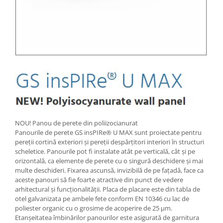
NOU! Panou de perete din poliizocianurat
Panourile de perete GS insPIRe® U MAX sunt proiectate pentru
pereții cortină exteriori și pereții despărțitori interiori în structuri
scheletice. Panourile pot fi instalate atât pe verticală, cât și pe
orizontală, ca elemente de perete cu o singură deschidere și mai
multe deschideri. Fixarea ascunsă, invizibilă de pe fațadă, face ca
aceste panouri să fie foarte atractive din punct de vedere
arhitectural și funcționalității. Placa de placare este din tabla de
otel galvanizata pe ambele fete conform EN 10346 cu lac de
poliester organic cu o grosime de acoperire de 25 μm.
Etanșeitatea îmbinărilor panourilor este asigurată de garnitura