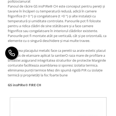
poliizocianurat
Panoul de răcire GS insPIRe® CH este conceput pentru pereți și
tavane în încăperi cu temperatură redusă, adică în camere
frigorifice (t> 0 °) și congelatoare (t <0 °) și alte instalații cu
temperatură și umiditate controlate. Panourile pot fi folosite
pentru a ridica clădiri de sine stătătoare și a face camere
frigorifice sau congelatoare în interiorul clădirilor existente.
Panourile pot fi montate atât pe verticală, cât și pe orizontală, ca
elemente cu o singură deschidere și mai multe travee.
Profilarea placajului metalic face ca peretii sa arate estetic placut
Compus de etansare aplicat la santierO raza mare de profilare a
broastei asigurand integritatea straturilor de protectie Marginile
conturate faciliteaza asamblarea si sporesc izolatia termica.
eliminarea punții termice Miez din spumă rigidă PIR cu izolație
termică și proprietăți la foc foarte bune
GS insPIRe® FIRE CH