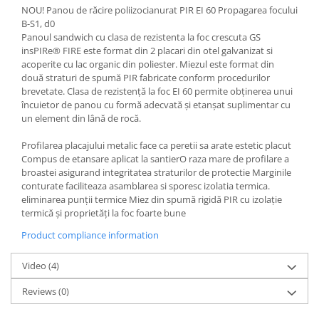
NOU! Panou de răcire poliizocianurat PIR EI 60 Propagarea focului
B-S1, d0
Panoul sandwich cu clasa de rezistenta la foc crescuta GS
insPIRe® FIRE este format din 2 placari din otel galvanizat si
acoperite cu lac organic din poliester. Miezul este format din
două straturi de spumă PIR fabricate conform procedurilor
brevetate. Clasa de rezistență la foc EI 60 permite obținerea unui
încuietor de panou cu formă adecvată și etanșat suplimentar cu
un element din lână de rocă.
Profilarea placajului metalic face ca peretii sa arate estetic placut
Compus de etansare aplicat la santierO raza mare de profilare a
broastei asigurand integritatea straturilor de protectie Marginile
conturate faciliteaza asamblarea si sporesc izolatia termica.
eliminarea punții termice Miez din spumă rigidă PIR cu izolație
termică și proprietăți la foc foarte bune
Product compliance information
Video
(4)
Reviews
(0)