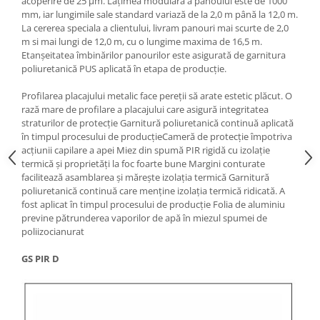
acoperire de 25 μm. Lățimea modulară a panoului este de 1000
mm, iar lungimile sale standard variază de la 2,0 m până la 12,0 m.
La cererea speciala a clientului, livram panouri mai scurte de 2,0
m si mai lungi de 12,0 m, cu o lungime maxima de 16,5 m.
Etanșeitatea îmbinărilor panourilor este asigurată de garnitura
poliuretanică PUS aplicată în etapa de producție.
Profilarea placajului metalic face pereții să arate estetic plăcut. O
rază mare de profilare a placajului care asigură integritatea
straturilor de protecție Garnitură poliuretanică continuă aplicată
în timpul procesului de producțieCameră de protecție împotriva
acțiunii capilare a apei Miez din spumă PIR rigidă cu izolație
termică și proprietăți la foc foarte bune Margini conturate
facilitează asamblarea și mărește izolația termică Garnitură
poliuretanică continuă care menține izolația termică ridicată. A
fost aplicat în timpul procesului de producție Folia de aluminiu
previne pătrunderea vaporilor de apă în miezul spumei de
poliizocianurat
GS PIR D