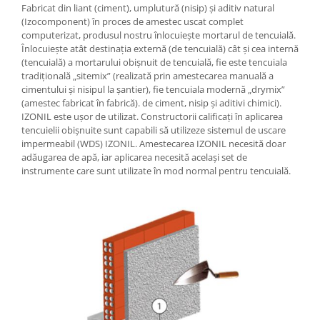
Fabricat din liant (ciment), umplutură (nisip) și aditiv natural
(Izocomponent) în proces de amestec uscat complet
computerizat, produsul nostru înlocuiește mortarul de tencuială.
Înlocuiește atât destinația externă (de tencuială) cât și cea internă
(tencuială) a mortarului obișnuit de tencuială, fie este tencuiala
tradițională „sitemix” (realizată prin amestecarea manuală a
cimentului și nisipul la șantier), fie tencuiala modernă „drymix”
(amestec fabricat în fabrică). de ciment, nisip și aditivi chimici).
IZONIL este ușor de utilizat. Constructorii calificați în aplicarea
tencuielii obișnuite sunt capabili să utilizeze sistemul de uscare
impermeabil (WDS) IZONIL. Amestecarea IZONIL necesită doar
adăugarea de apă, iar aplicarea necesită același set de
instrumente care sunt utilizate în mod normal pentru tencuială.