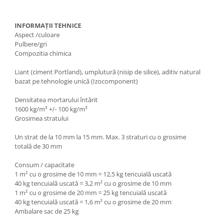
INFORMAȚII TEHNICE
Aspect /culoare
Pulbere/gri
Compozitia chimica
Liant (ciment Portland), umplutură (nisip de silice), aditiv natural
bazat pe tehnologie unică (Izocomponent)
Densitatea mortarului întărit
1600 kg/m³ +/- 100 kg/m³
Grosimea stratului
Un strat de la 10 mm la 15 mm. Max. 3 straturi cu o grosime
totală de 30 mm
Consum / capacitate
1 m² cu o grosime de 10 mm = 12,5 kg tencuială uscată
40 kg tencuială uscată = 3,2 m² cu o grosime de 10 mm
1 m² cu o grosime de 20 mm = 25 kg tencuială uscată
40 kg tencuială uscată = 1,6 m² cu o grosime de 20 mm
Ambalare sac de 25 kg