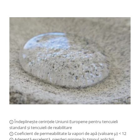
⨀ Îndeplinește cerințele Uniunii Europene pentru tencuieli
standard și tencuieli de reabilitare
⨀ Coeficient de permeabilitate la vapori de apă (valoare µ) < 12
⨀ Aderență excelentă, pierderi minime în timpul aplicării