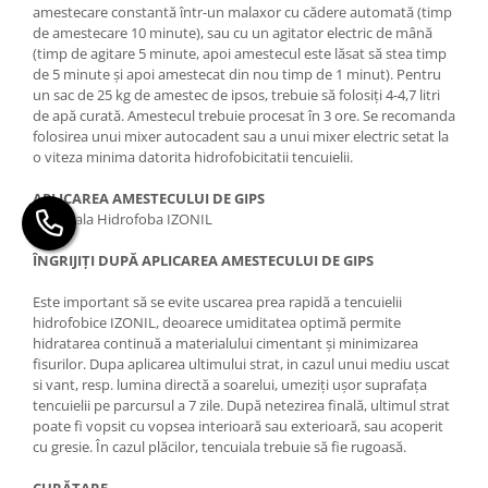
amestecare constantă într-un malaxor cu cădere automată (timp
de amestecare 10 minute), sau cu un agitator electric de mână
(timp de agitare 5 minute, apoi amestecul este lăsat să stea timp
de 5 minute și apoi amestecat din nou timp de 1 minut). Pentru
un sac de 25 kg de amestec de ipsos, trebuie să folosiți 4-4,7 litri
de apă curată. Amestecul trebuie procesat în 3 ore. Se recomanda
folosirea unui mixer autocadent sau a unui mixer electric setat la
o viteza minima datorita hidrofobicitatii tencuielii.
APLICAREA AMESTECULUI DE GIPS
Tencuiala Hidrofoba IZONIL
ÎNGRIJIȚI DUPĂ APLICAREA AMESTECULUI DE GIPS
Este important să se evite uscarea prea rapidă a tencuielii
hidrofobice IZONIL, deoarece umiditatea optimă permite
hidratarea continuă a materialului cimentant și minimizarea
fisurilor. Dupa aplicarea ultimului strat, in cazul unui mediu uscat
si vant, resp. lumina directă a soarelui, umeziți ușor suprafața
tencuielii pe parcursul a 7 zile. După netezirea finală, ultimul strat
poate fi vopsit cu vopsea interioară sau exterioară, sau acoperit
cu gresie. În cazul plăcilor, tencuiala trebuie să fie rugoasă.