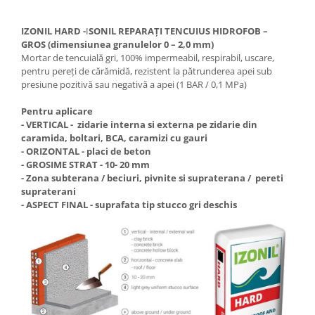
IZONIL HARD -
I
SONIL REPARAȚI TENCUIUS HIDROFOB –
GROS (dimensiunea granulelor 0 – 2,0 mm)
Mortar de tencuială gri, 100% impermeabil, respirabil, uscare,
pentru pereți de cărămidă, rezistent la pătrunderea apei sub
presiune pozitivă sau negativă a apei (1 BAR / 0,1 MPa)
Pentru aplicare
- VERTICAL - zidarie interna si externa pe zidarie din
caramida, boltari, BCA, caramizi cu gauri
- ORIZONTAL - placi de beton
- GROSIME STRAT - 10- 20 mm
- Zona subterana / beciuri, pivnite si supraterana / pereti
supraterani
- ASPECT FINAL - suprafata tip stucco gri deschis