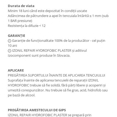
Durata de viata
Minim 18 luni când este depozitat în condiții uscate
Adâncimea de pătrundere a apei în tencuiala întărită ≤ 1 mm (sub
1 BAR presiune)
Rezistența la difuzie < 12
GARANȚIE
​⨀ Garanție de funcționalitate 100% de la producător - cel puțin
10 ani
⨀ IZONIL REPAIR HYDROFOBIC PLASTER și aditivul
Izocomponent sunt produse în Slovacia.
APLICARE
PREGĂTIREA SUPORTULUI ÎNAINTE DE APLICAREA TENCUIULUI
Suprafața înainte de aplicarea tencuielii de reparații IZONIL
HYDROFOBIC trebuie să fie solidă, fără părți libere și acoperiri și
umezită corespunzător. Nu trebuie să fie gras, acid, hidrofob sau
pe bază de alcool.
PREGĂTIREA AMESTECULUI DE GIPS
IZONIL REPAIR HYDROFOBIC PLASTER se prepară prin