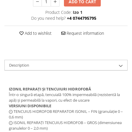
ADD TO CART
Product Code:
Izo 1
Do you need help?
+4 0744795795
Add to wishlist
Request information
Description
IZONIL REPARAȚI ȘI TENCUIURI HIDROFOBĂ
Într-o singură etapă, tencuială 100% impermeabilă (rezistentă la
apă) și permeabilă la vapori, cu efect de uscare
VERSIUNI DISPONIBILE
⨀ TENCUIUS HIDROFOB REPARATOR ISONIL – FIN (granulație 0 –
0,6 mm)
⨀ ISONIL REPARAȚI TENCUIUS HIDROFOB – GROS (dimensiunea
granulelor 0 – 2,0 mm)