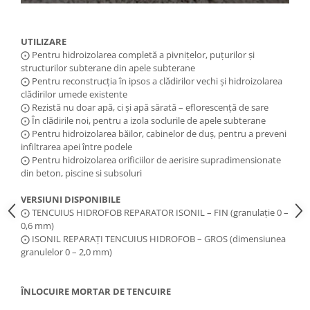
UTILIZARE
​⨀ Pentru hidroizolarea completă a pivnițelor, puțurilor și
structurilor subterane din apele subterane
⨀ Pentru reconstrucția în ipsos a clădirilor vechi și hidroizolarea
clădirilor umede existente
⨀ Rezistă nu doar apă, ci și apă sărată – eflorescență de sare
⨀ În clădirile noi, pentru a izola soclurile de apele subterane
⨀ Pentru hidroizolarea băilor, cabinelor de duș, pentru a preveni
infiltrarea apei între podele
⨀ Pentru hidroizolarea orificiilor de aerisire supradimensionate
din beton, piscine si subsoluri
VERSIUNI DISPONIBILE
⨀ TENCUIUS HIDROFOB REPARATOR ISONIL – FIN (granulație 0 –
0,6 mm)
⨀ ISONIL REPARAȚI TENCUIUS HIDROFOB – GROS (dimensiunea
granulelor 0 – 2,0 mm)
ÎNLOCUIRE MORTAR DE TENCUIRE