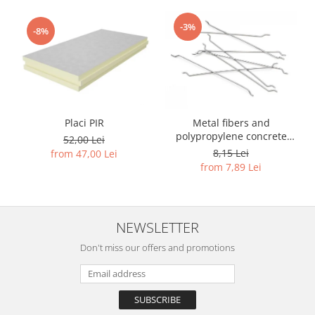
-3%
-8%
Placi PIR
Metal fibers and
polypropylene concrete
52,00 Lei
reinforcement
8,15 Lei
from 47,00 Lei
from 7,89 Lei
NEWSLETTER
Don't miss our offers and promotions