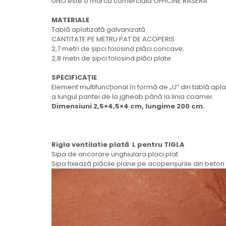
UNO este o marcă comercială OFFICINE RASERA
MATERIALE
Tablă aplatizată galvanizată
CANTITATE PE METRU PAT DE ACOPERIS
2,7 metri de șipci folosind plăci concave;
2,8 metri de șipci folosind plăci plate
SPECIFICAȚIE
Element multifuncțional în formă de „U” din tablă apl
a lungul pantei de la jgheab până la linia coamei.
Dimensiuni 2,5×4,5×4 cm, lungime 200 cm.
Rigla ventilatie plată L pentru TIGLA
Sipa de ancorare unghiulara placi plat
Sipa fixează plăcile plane pe acoperișurile din beton