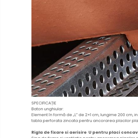
SPECIFICAȚIE
Baton unghiular:
Element în formă de „L” de 2×1 cm, lungime 200 cm, in
tabla perforata zincata pentru ancorarea placilor pla
Rigla de fixare si aerisire U pentru placi concav