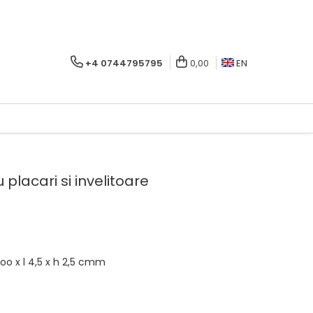
+4 0744795795
0,00
EN
 placari si invelitoare
2oo x l 4,5 x h 2,5 cmm