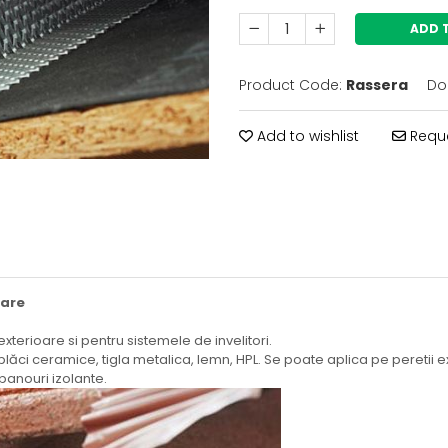
ADD 
Product Code:
Rassera
Do
Add to wishlist
Reque
xare
exterioare si pentru sistemele de invelitori.
ci ceramice, tigla metalica, lemn, HPL. Se poate aplica pe peretii exte
 panouri izolante.