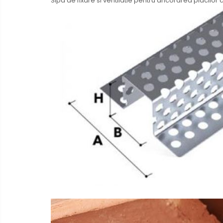
Sipa de fixare si ventilatie pentru ancorarea placilor c