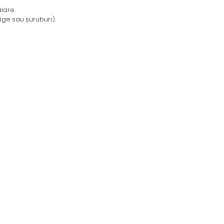
alare.
ige sau șuruburi).