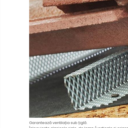
Garantează ventilația sub țiglă.