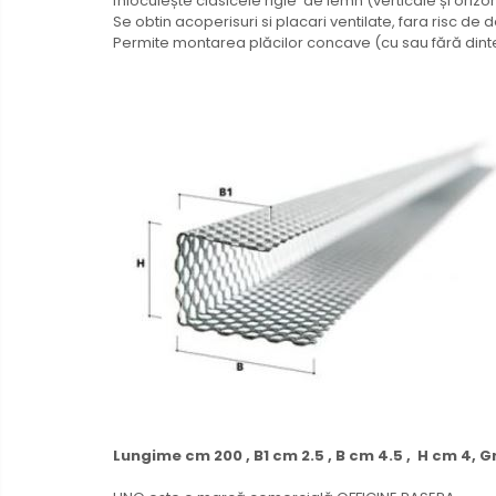
Înlocuiește clasicele rigle de lemn (verticale și orizon
Se obtin acoperisuri si placari ventilate, fara risc d
Permite montarea plăcilor concave (cu sau fără dinte)
Lungime cm 200 , B1 cm 2.5 , B cm 4.5 , H cm 4,