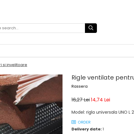
i si invelitoare
Rigle ventilate pentru
Rassera
16,27 Lei
14,74 Lei
Model
:
rigla universala UNO L 
ORDER
Delivery date:
1