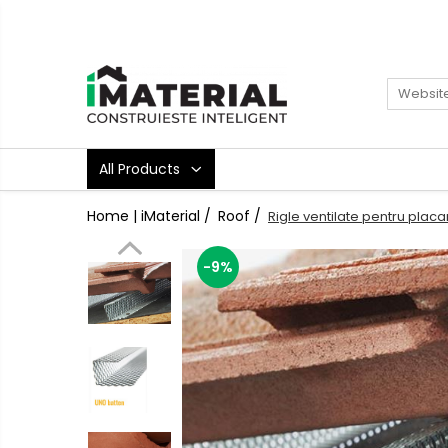
All Products
Foundation
Structure
Masonry
All Products
Insulations
Exterior
Home | iMaterial /
Roof /
Rigle ventilate pentru placar
Doors and windows
installations
-9%
Interior
Attic
Roof
Industrial
House projects
Thermal bridges
Agro & zootehnie