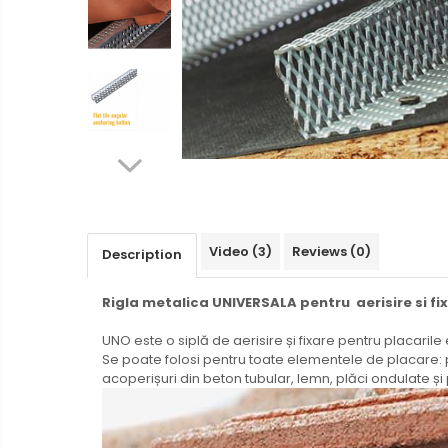
Ventilated fasade
Bricks
Video
(3)
Reviews
(0)
Description
Rigla metalica UNIVERSALA pentru aerisire si fi
UNO este o siplă de aerisire și fixare pentru placarile 
Se poate folosi pentru toate elementele de placare: plă
acoperișuri din beton tubular, lemn, plăci ondulate și