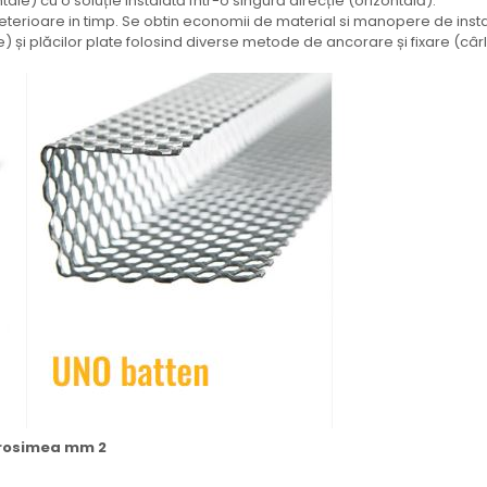
tale) cu o soluție instalată într-o singură direcție (orizontală).
e deterioare in timp. Se obtin economii de material si manopere de inst
 și plăcilor plate folosind diverse metode de ancorare și fixare (cârl
 Grosimea mm 2