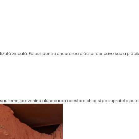
atizată zincată. Folosit pentru ancorarea plăcilor concave sau a plăci
 sau lemn, prevenind alunecarea acestora chiar și pe suprafețe puter