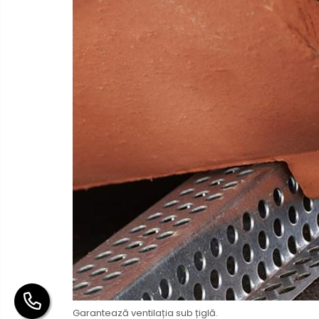
Garantează ventilația sub țiglă.