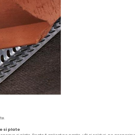
te.
e si plate