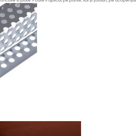
oncave si plate. Poate fi aplicat pe pante, văi și șolduri, pe acoperișur